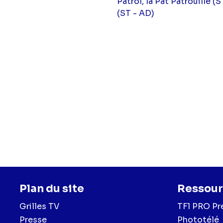
Patrol, la Pat'Patrouille 
(ST - AD)
Plan du site
Ressour
Grilles TV
TF1 PRO Pr
Presse
Phototélé