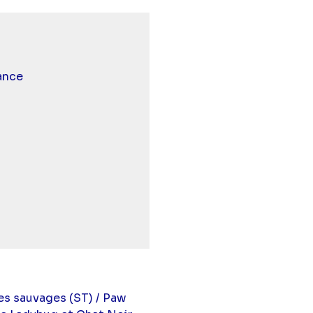
 et malentendants
ance
tes sauvages (ST) / Paw