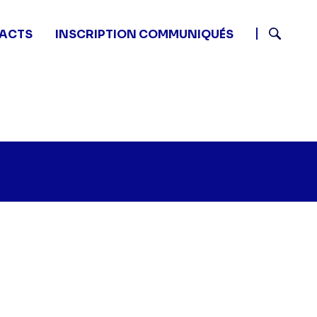
ACTS
INSCRIPTION COMMUNIQUÉS
Recherch
TFou - Dimanche" sur twitter
:00 - TFou - Dimanche" sur facebook
16 06:00 - TFou - Dimanche" sur linkedin