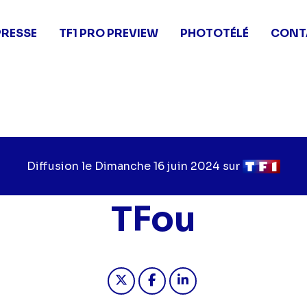
PRESSE
TF1 PRO PREVIEW
PHOTOTÉLÉ
CONT
Diffusion le
Jour
Dimanche 16 juin 2024
sur
Chaîne
de
de
diffusion
diffusion
TFou
Partager "2024-06-16 06:00 - 
Partager "2024-06-16 06
Partager "2024-06-