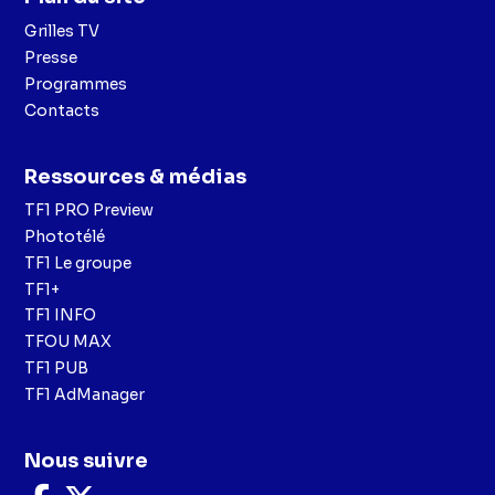
Grilles TV
Presse
Programmes
Contacts
Ressources & médias
TF1 PRO Preview
Phototélé
TF1 Le groupe
TF1+
TF1 INFO
TFOU MAX
TF1 PUB
TF1 AdManager
Nous suivre
Nous
Nous