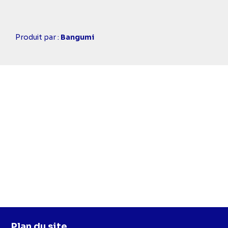
Casting
Produit par :
Bangumi
simba
Plan du site