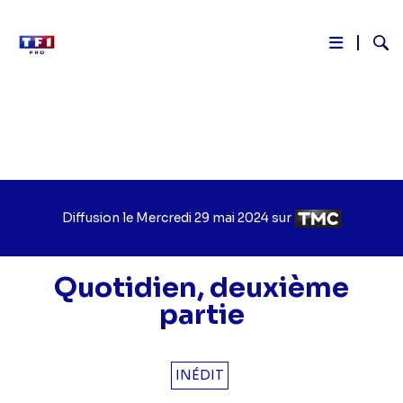
Reche
Aller
au
contenu
principal
Diffusion le
Jour
Mercredi 29 mai 2024
sur
Chaîne
de
de
diffusion
diffusion
Quotidien, deuxième
partie
INÉDIT