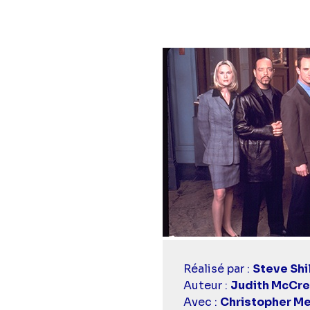
Casting
Réalisé par :
Steve Shi
simba
Auteur :
Judith McCre
Avec :
Christopher Me