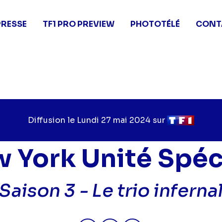
PRESSE
TF1 PRO PREVIEW
PHOTOTÉLÉ
CONT
Diffusion le
Jour
Lundi 27 mai 2024
sur
Chaîne
de
de
diffusion
diffusion
 York Unité Spéc
Saison 3 -
Le trio inferna
Partager "2024-05-27 00:50 - N
Partager "2024-05-27 00:
Partager "2024-05-2