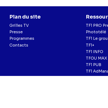
Plan du site
Ressour
Grilles TV
TF1 PRO Pr
Presse
Phototélé
Programmes
TF1 Le gro
Contacts
TF1+
TF1 INFO
TFOU MAX
TF1 PUB
TF1 AdMan
Menu
Mentions légales et CGU
Politique de confidentialité
Politiqu
CGV