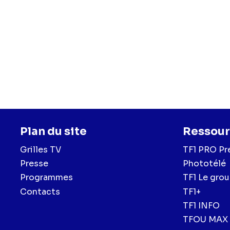
Plan du site
Ressour
Grilles TV
TF1 PRO Pr
Presse
Phototélé
Programmes
TF1 Le gro
Contacts
TF1+
TF1 INFO
TFOU MAX