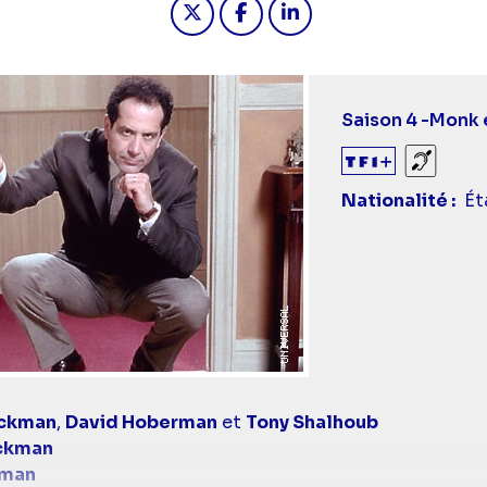
Saison 4 -
Monk 
Sourds
Nationalité
Ét
eckman
,
David Hoberman
et
Tony Shalhoub
ckman
kman