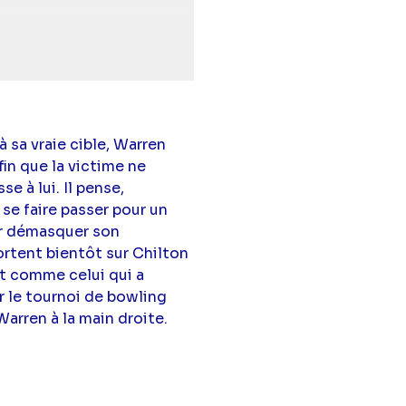
Howard
(Natalie
 sa vraie cible, Warren
fin que la victime ne
e à lui. Il pense,
se faire passer pour un
ur démasquer son
rtent bientôt sur Chilton
t comme celui qui a
er le tournoi de bowling
Warren à la main droite.