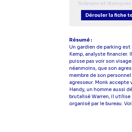
Scénario et dialogues 
Avec :
Tony Shalhoub
Dérouler la fiche 
Teeger)
Résumé
Un gardien de parking est 
Kemp, analyste financier. I
puisse pas voir son visage.
néanmoins, que son agress
membre de son personnel a
agresseur. Monk accepte v
Handy, un homme aussi dép
brutalisé Warren, il utilis
organisé par le bureau. Voi