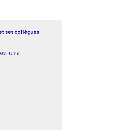
et ses collègues
 et malentendants
ats-Unis