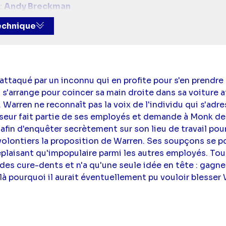
:
Andy Breckman
(Adrian Monk),
Tony Shalhoub
(Adrian Monk),
Traylor 
technique
attaqué par un inconnu qui en profite pour s'en prendre à
l s'arrange pour coincer sa main droite dans sa voiture a
 Warren ne reconnaît pas la voix de l'individu qui s'adress
eur fait partie de ses employés et demande à Monk de 
fin d'enquêter secrètement sur son lieu de travail po
olontiers la proposition de Warren. Ses soupçons se po
laisant qu'impopulaire parmi les autres employés. Tou
e des cure-dents et n'a qu'une seule idée en tête : gagn
là pourquoi il aurait éventuellement pu vouloir blesser 