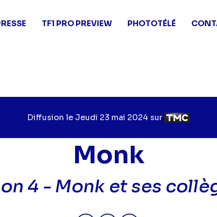
PRESSE
TF1 PRO PREVIEW
PHOTOTÉLÉ
CONT
Diffusion le
Jour
Jeudi 23 mai 2024
sur
Chaîne
de
de
diffusion
diffusion
Monk
son 4 -
Monk et ses collè
Partager "2024-05-23 14:05 - 
Partager "2024-05-23 14
Partager "2024-05-