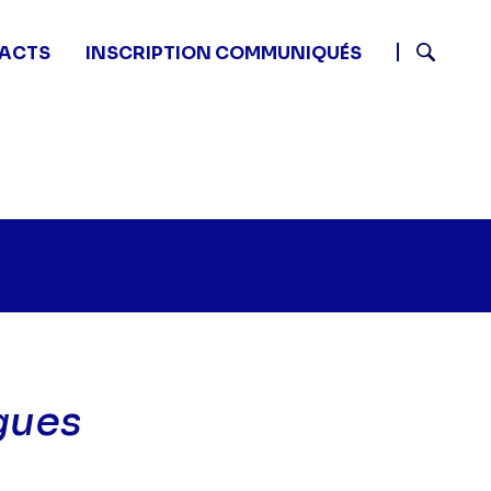
ACTS
INSCRIPTION COMMUNIQUÉS
Recherch
gues
Monk - Monk et ses collègues" sur twitter
:05 - Monk - Monk et ses collègues" sur facebook
23 14:05 - Monk - Monk et ses collègues" sur linkedin