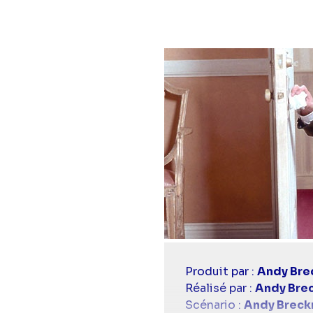
Casting
Produit par :
Andy Br
simba
Réalisé par :
Andy Bre
Scénario :
Andy Brec