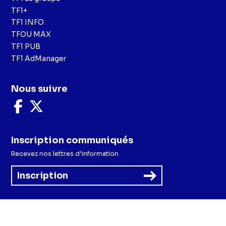
TF1+
TF1 INFO
TFOU MAX
TF1 PUB
TF1 AdManager
Nous suivre
Nous
Nous
suivre
suivre
sur
sur
Facebook
X
Inscription communiqués
Recevez nos lettres d’information
Inscription
Menu
Mentions légales et CGU
Politique de confidentialité
Politique cookies
Préférences cookies
Accessibilité - Partiellement conforme