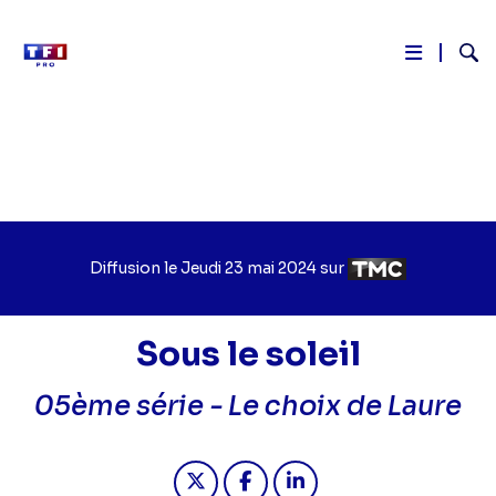
Reche
Aller
au
contenu
principal
Diffusion le
Jour
Jeudi 23 mai 2024
sur
Chaîne
de
de
diffusion
diffusion
Sous le soleil
05ème série -
Le choix de Laure
Partager "2024-05-23 08:25 - Sous le
Partager "2024-05-23 08:25 - 
Partager "2024-05-23 08