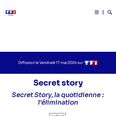
Reche
Aller
au
contenu
principal
Diffusion le
Jour
Vendredi 17 mai 2024
sur
Chaîne
de
de
diffusion
diffusion
Secret story
Secret Story, la quotidienne :
l'élimination