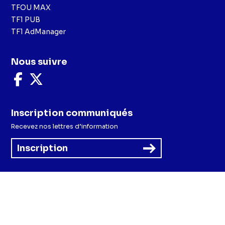
TFOU MAX
TF1 PUB
TF1 AdManager
Nous suivre
Nous
Nous
suivre
suivre
sur
sur
Facebook
X
Inscription communiqués
Recevez nos lettres d’information
Inscription
Menu
Mentions légales et CGU
Politique de confidentialité
Politique cookies
Préférences cookies
Accessibilité - Partiellement conforme
CGV