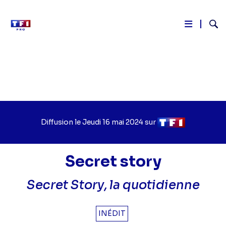
Reche
Aller
au
contenu
principal
Diffusion le
Jour
Jeudi 16 mai 2024
sur
Chaîne
de
de
diffusion
diffusion
Secret story
Secret Story, la quotidienne
INÉDIT