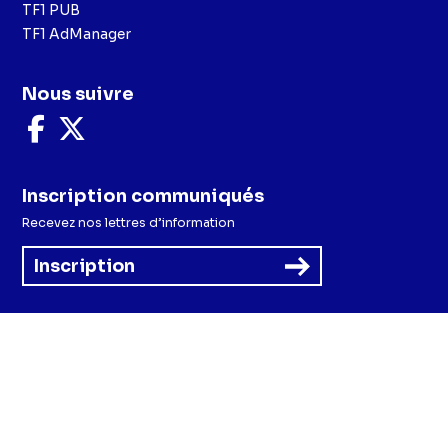
TF1 PUB
TF1 AdManager
Nous suivre
Nous
Nous
suivre
suivre
sur
sur
Facebook
X
Inscription communiqués
Recevez nos lettres d’information
Inscription
Menu
Mentions légales et CGU
Politique de confidentialité
Politique cookies
Préférences cookies
Accessibilité - Partiellement conforme
CGV