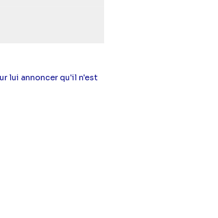
isha Tyler
(Andrea
r lui annoncer qu'il n'est