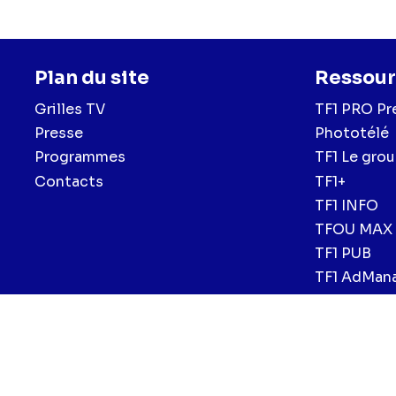
Plan du site
Ressour
Grilles TV
TF1 PRO Pr
Presse
Phototélé
Programmes
TF1 Le gro
Contacts
TF1+
TF1 INFO
TFOU MAX
TF1 PUB
TF1 AdMan
Menu
Mentions légales et CGU
Politique de confidentialité
Politiqu
CGV