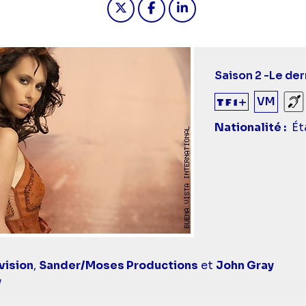
Saison 2 -
Le der
VM
So
Nationalité
Ét
vision
,
Sander/Moses Productions
et
John Gray
y