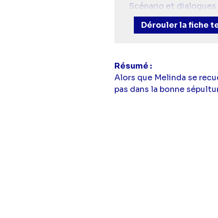
Scénario et dialogues 
Avec :
Jennifer Love 
Dérouler la fiche 
Moreno),
Camrym Ma
Résumé
Alors que Melinda se recue
pas dans la bonne sépultu