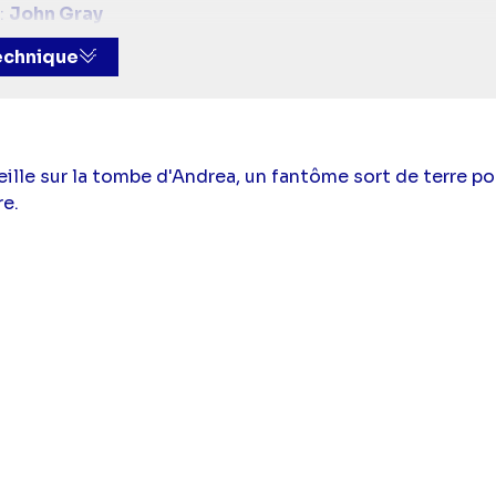
:
John Gray
Hewitt
(Melinda Gordon),
David Conrad
(Jim Clancy),
A
technique
nheim
(Delia Banks)
ille sur la tombe d'Andrea, un fantôme sort de terre pou
re.