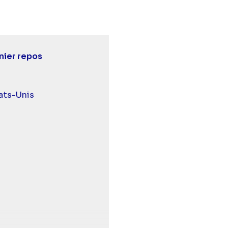
nier repos
urds et malentendants
ats-Unis