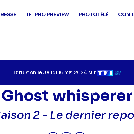
PRESSE
TF1 PRO PREVIEW
PHOTOTÉLÉ
CONT
Diffusion le
Jour
Jeudi 16 mai 2024
sur
Chaîne
de
de
diffusion
diffusion
Ghost whisperer
aison 2 -
Le dernier rep
Partager "2024-05-16 17:25 - G
Partager "2024-05-16 17:
Partager "2024-05-1