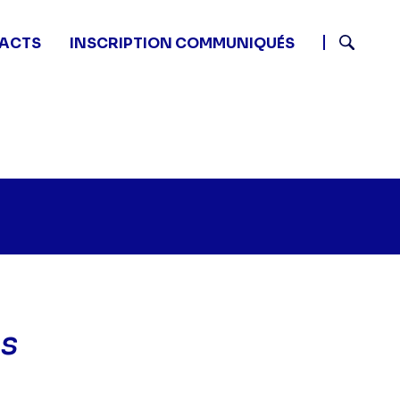
ACTS
INSCRIPTION COMMUNIQUÉS
Recherch
os
host whisperer - Le dernier repos" sur twitter
25 - Ghost whisperer - Le dernier repos" sur facebook
6 17:25 - Ghost whisperer - Le dernier repos" sur linke