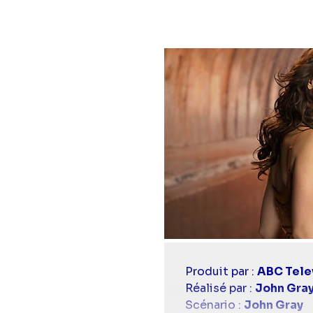
Casting
Produit par :
ABC Tele
simba
Réalisé par :
John Gra
Scénario :
John Gray