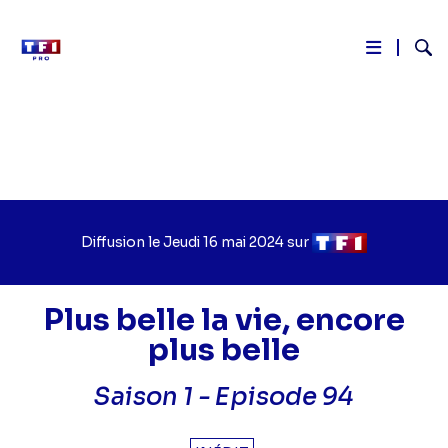
Reche
Aller
au
contenu
principal
Diffusion le
Jour
Jeudi 16 mai 2024
sur
Chaîne
de
de
diffusion
diffusion
Plus belle la vie, encore
plus belle
Saison 1 -
Episode 94