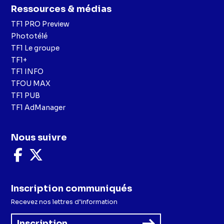
Ressources & médias
TF1 PRO Preview
Phototélé
TF1 Le groupe
TF1+
TF1 INFO
TFOU MAX
TF1 PUB
TF1 AdManager
Nous suivre
Nous
Nous
suivre
suivre
sur
sur
Facebook
X
Inscription communiqués
Recevez nos lettres d’information
Inscription