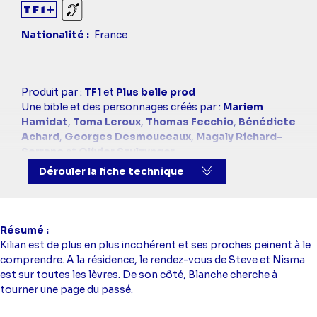
Sourds et malentendants
Nationalité
France
Casting
Produit par :
TF1
et
Plus belle prod
simba
Une bible et des personnages créés par :
Mariem
Hamidat
,
Toma Leroux
,
Thomas Fecchio
,
Bénédicte
Achard
,
Georges Desmouceaux
,
Magaly Richard-
Serrano
et
Olivier Szulzynger
Réalisé par :
Christophe Reichert
et
Corinne Bergas
Dérouler la fiche technique
Scénario :
Mariem Hamidat
,
Toma Leroux
,
Christophe Botti
,
Marie Lefebvre
,
Sabine Cipolla
,
Cécile Nicouleaud
,
Laura Meyer
et
Bruno Lugan
Dialogues :
Manon Lamotte
,
Gaëlle Rolin
et
Arthur-
Résumé
Emmanuel Pierre
Kilian est de plus en plus incohérent et ses proches peinent à le
Scénario et adaptation :
Mariem Hamidat
,
Toma
comprendre. A la résidence, le rendez-vous de Steve et Nisma
Leroux
,
Christophe Botti
,
Marie Lefebvre
,
Sabine
est sur toutes les lèvres. De son côté, Blanche cherche à
Cipolla
,
Cécile Nicouleaud
,
Laura Meyer
et
Bruno
tourner une page du passé.
Lugan
Avec :
Anne Decis
(Luna Torres),
Cécilia Hornus