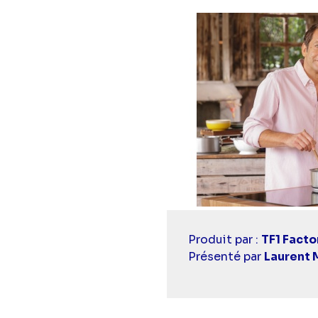
Casting
Produit par :
TF1 Facto
simba
Présenté par
Laurent 