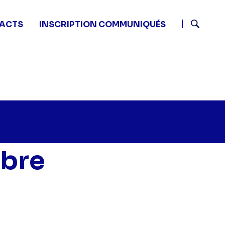
ACTS
INSCRIPTION COMMUNIQUÉS
Recherch
ibre
tits plats en équilibre - -" sur twitter
5 - Petits plats en équilibre - -" sur facebook
 11:45 - Petits plats en équilibre - -" sur linkedin