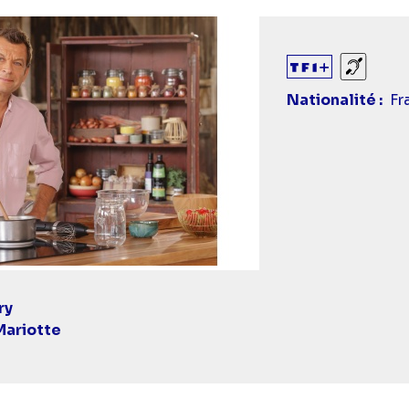
Sourds
Nationalité
Fr
ry
Mariotte