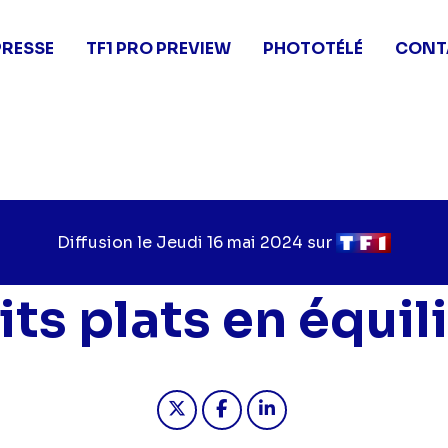
PRESSE
TF1 PRO PREVIEW
PHOTOTÉLÉ
CONT
Diffusion le
Jour
Jeudi 16 mai 2024
sur
Chaîne
de
de
diffusion
diffusion
its plats en équil
Partager "2024-05-16 11:45 - Pe
Partager "2024-05-16 11:4
Partager "2024-05-16