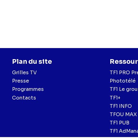
Agathe de La Boulaye
Duval),
Lydie Melki
(M
Plan du site
Ressour
Grilles TV
TF1 PRO Pr
Presse
Phototélé
Programmes
TF1 Le gro
Contacts
TF1+
TF1 INFO
TFOU MAX
TF1 PUB
TF1 AdMan