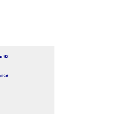
us belle la vie, encore plus belle - Episode 92" sur twit
0 - Plus belle la vie, encore plus belle - Episode 92" s
 13:50 - Plus belle la vie, encore plus belle - Episode 9
e 92
 et malentendants
ance