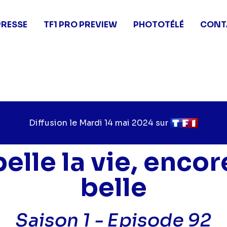
PRESSE
TF1 PRO PREVIEW
PHOTOTÉLÉ
CONT
Diffusion le
Jour
Mardi 14 mai 2024
sur
Chaîne
de
de
diffusion
diffusion
belle la vie, encor
belle
Saison 1 -
Episode 92