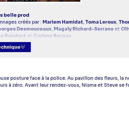
s belle prod
nnages créés par :
Mariem Hamidat
,
Toma Leroux
,
Tho
orges Desmouceaux
,
Magaly Richard-Serrano
et
Oli
e Reichert
et
Corinne Bergas
midat
,
Toma Leroux
,
Christophe Botti
,
Marie Lefebvre
technique
aura Meyer
et
Bruno Lugan
le Dupuy
,
Gaëlle Rolin
et
Arthur-Emmanuel Pierre
 :
Mariem Hamidat
,
Toma Leroux
,
Christophe Botti
,
M
leaud
,
Laura Meyer
et
Bruno Lugan
a Torres),
Cécilia Hornus
(Blanche Marci),
Sylvie Flepp
use posture face à la police. Au pavillon des fleurs, la
Yolande Sandré),
Jade Pradin
(Morgane Tanguy),
Val D
rs à zéro. Avant leur rendez-vous, Nisma et Steve se fo
e
(Nisma Bailly),
Florian Abboud
(Steve Brudet),
Iñaki L
rianeHersant),
Stéphane Henon
(Jean-Paul Boher),
Moo
k Nebout),
Diane Dassigny
(Jennifer Maseron),
Marie 
 Nebout),
Joakim Latzko
(Gabriel Riva),
Tim Rousseau
onaté),
Laurent Kérusoré
(Thomas Marci),
Léa François
Norman),
David Baiot
(Djawad Sangha),
Jérémy Charve