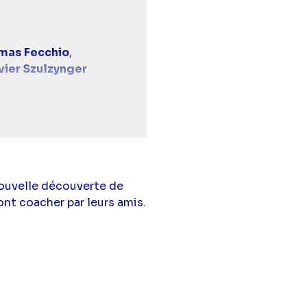
mas Fecchio
,
vier Szulzynger
,
Sabine Cipolla
,
arie Lefebvre
,
Sabine
(Mirta Torres),
 nouvelle découverte de
uclaux
(Jules
nt coacher par leurs amis.
artigue
(Samuel
n Dailly
(Méline Liao),
Hennerez
(Léa Nebout),
(Kilian Corsel),
(Barbara Evenot),
t
(Ulysse Kepler),