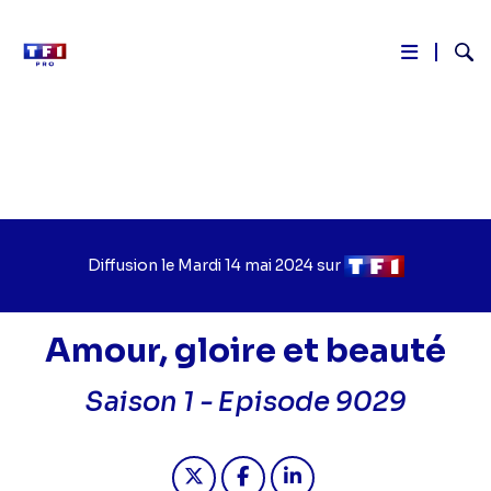
Reche
Aller
au
contenu
principal
Diffusion le
Jour
Mardi 14 mai 2024
sur
Chaîne
de
de
diffusion
diffusion
Amour, gloire et beauté
Saison 1 -
Episode 9029
Partager "2024-05-14 10:30 - Amour
Partager "2024-05-14 10:30 -
Partager "2024-05-14 1