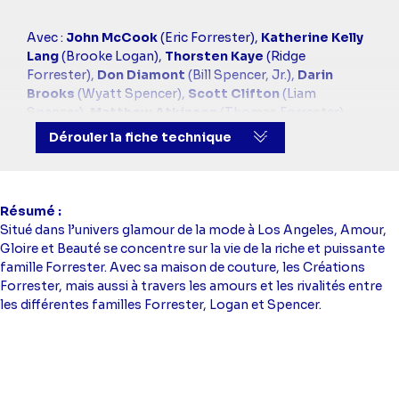
Casting
Avec :
John McCook
(Eric Forrester),
Katherine Kelly
simba
Lang
(Brooke Logan),
Thorsten Kaye
(Ridge
Forrester),
Don Diamont
(Bill Spencer, Jr.),
Darin
Brooks
(Wyatt Spencer),
Scott Clifton
(Liam
Spencer),
Matthew Atkinson
(Thomas Forrester),
Jacqueline MacInnes Wood
(Steffy Forrester)
Dérouler la fiche technique
Résumé
Situé dans l’univers glamour de la mode à Los Angeles, Amour,
Gloire et Beauté se concentre sur la vie de la riche et puissante
famille Forrester. Avec sa maison de couture, les Créations
Forrester, mais aussi à travers les amours et les rivalités entre
les différentes familles Forrester, Logan et Spencer.