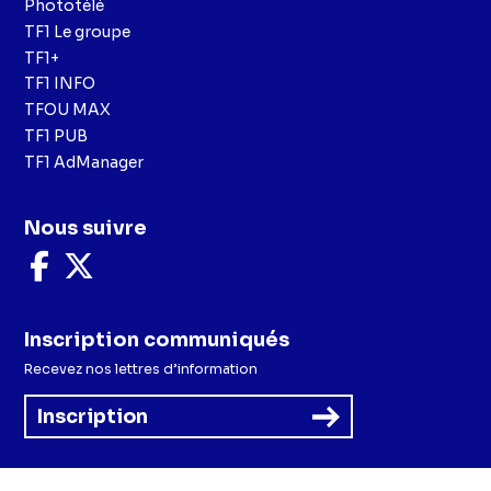
Phototélé
TF1 Le groupe
TF1+
TF1 INFO
TFOU MAX
TF1 PUB
TF1 AdManager
Nous suivre
Nous
Nous
suivre
suivre
sur
sur
Facebook
X
Inscription communiqués
Recevez nos lettres d’information
Inscription