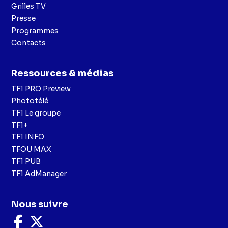
Grilles TV
Presse
Programmes
Contacts
Ressources & médias
TF1 PRO Preview
Phototélé
TF1 Le groupe
TF1+
TF1 INFO
TFOU MAX
TF1 PUB
TF1 AdManager
Nous suivre
Nous
Nous