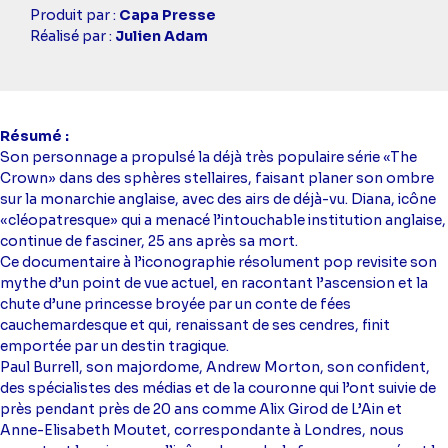
Casting
Produit par :
Capa Presse
simba
Réalisé par :
Julien Adam
Résumé
Son personnage a propulsé la déjà très populaire série «The
Crown» dans des sphères stellaires, faisant planer son ombre
sur la monarchie anglaise, avec des airs de déjà-vu. Diana, icône
«cléopatresque» qui a menacé l’intouchable institution anglaise,
continue de fasciner, 25 ans après sa mort.
Ce documentaire à l’iconographie résolument pop revisite son
mythe d’un point de vue actuel, en racontant l’ascension et la
chute d’une princesse broyée par un conte de fées
cauchemardesque et qui, renaissant de ses cendres, finit
emportée par un destin tragique.
Paul Burrell, son majordome, Andrew Morton, son confident,
des spécialistes des médias et de la couronne qui l’ont suivie de
près pendant près de 20 ans comme Alix Girod de L’Ain et
Anne-Elisabeth Moutet, correspondante à Londres, nous