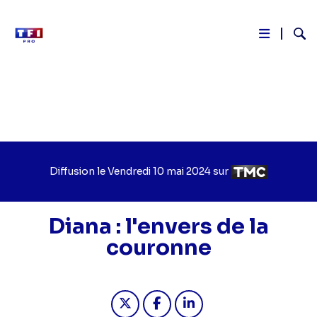
Reche
Aller
au
contenu
principal
Diffusion le
Jour
Vendredi 10 mai 2024
sur
Chaîne
de
de
diffusion
diffusion
Diana : l'envers de la
couronne
Partager "2024-05-10 23:25 - Diana :
Partager "2024-05-10 23:25 - 
Partager "2024-05-10 23