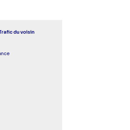
Trafic du voisin
 et malentendants
ance