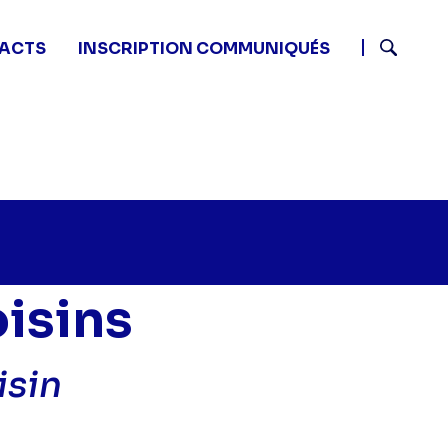
ACTS
INSCRIPTION COMMUNIQUÉS
Recherch
oisins
isin
tits secrets entre voisins - Trafic du voisin" sur twitt
5 - Petits secrets entre voisins - Trafic du voisin" su
1 06:55 - Petits secrets entre voisins - Trafic du voisin