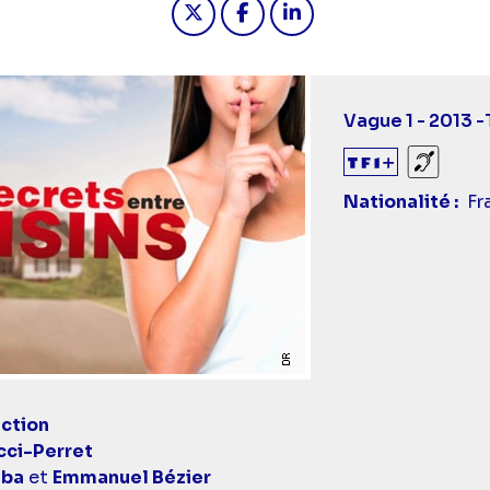
Vague 1 - 2013 -
Sourds
Nationalité
Fr
ction
cci-Perret
aba
et
Emmanuel Bézier