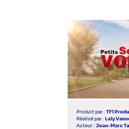
Casting
Produit par :
TF1 Produ
simba
Réalisé par :
Laly Vanu
Auteur :
Jean-Marc T