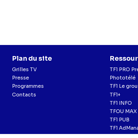
Plan du site
Ressour
Grilles TV
TF1 PRO Pr
Presse
Phototélé
Programmes
TF1 Le gro
Contacts
TF1+
TF1 INFO
TFOU MAX
TF1 PUB
TF1 AdMan