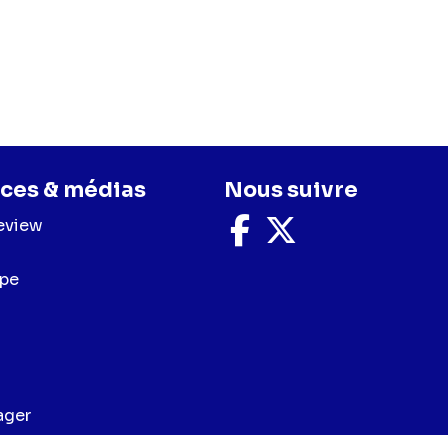
ces & médias
Nous suivre
eview
Nous
Nous
suivre
suivre
sur
sur
upe
Facebook
X
ager