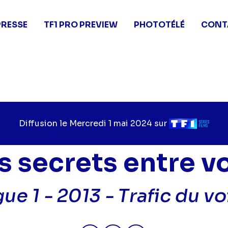
PRESSE
TF1 PRO PREVIEW
PHOTOTÉLÉ
CONT
Diffusion le
Jour
Mercredi 1 mai 2024
sur
Chaîne
de
de
diffusion
diffusion
s secrets entre v
ue 1 - 2013 -
Trafic du vo
Partager "2024-05-01 06:55 - Pe
Partager "2024-05-01 06:5
Partager "2024-05-0