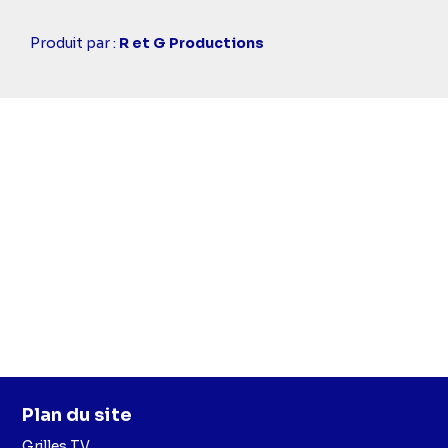
Casting
Produit par :
R et G Productions
simba
Plan du site
Grilles TV