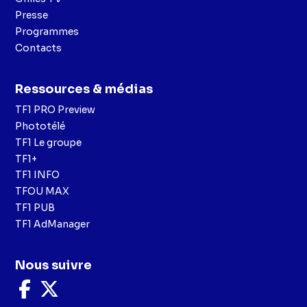
Presse
Programmes
Contacts
Ressources & médias
TF1 PRO Preview
Phototélé
TF1 Le groupe
TF1+
TF1 INFO
TFOU MAX
TF1 PUB
TF1 AdManager
Nous suivre
Nous
Nous
suivre
suivre