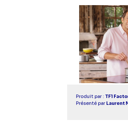
Casting
Produit par :
TF1 Facto
simba
Présenté par
Laurent 