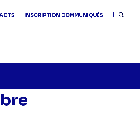
ACTS
INSCRIPTION COMMUNIQUÉS
Recherch
ibre
tits plats en équilibre - -" sur twitter
0 - Petits plats en équilibre - -" sur facebook
 12:50 - Petits plats en équilibre - -" sur linkedin