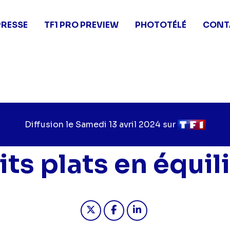
PRESSE
TF1 PRO PREVIEW
PHOTOTÉLÉ
CONT
Diffusion le
Jour
Samedi 13 avril 2024
sur
Chaîne
de
de
diffusion
diffusion
its plats en équil
Partager "2024-04-13 12:50 - Pe
Partager "2024-04-13 12:5
Partager "2024-04-13