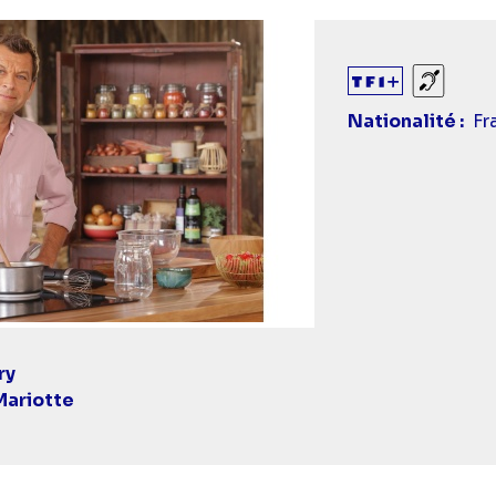
Sourds
Nationalité
Fr
ry
Mariotte