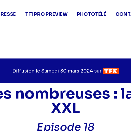
PRESSE
TF1 PRO PREVIEW
PHOTOTÉLÉ
CONT
Diffusion le
Jour
Samedi 30 mars 2024
sur
Chaîne
de
de
diffusion
diffusion
es nombreuses : la
XXL
Episode 18