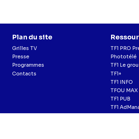
Plan du site
Ressour
Grilles TV
TF1 PRO Pr
Presse
Phototélé
Programmes
TF1 Le gro
Contacts
TF1+
TF1 INFO
TFOU MAX
TF1 PUB
TF1 AdMan
Menu
Mentions légales et CGU
Politique de confidentialité
Politiqu
CGV