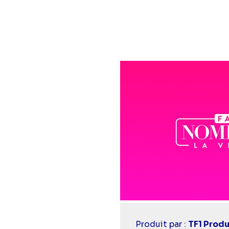
Casting
Produit par :
TF1 Produ