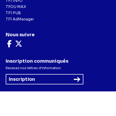
TF1 INFO
TFOU MAX
TF1 PUB
TF1 AdManager
Nous suivre
Nous
Nous
suivre
suivre
sur
sur
Facebook
X
Inscription communiqués
Recevez nos lettres d’information
Inscription
Menu
Mentions légales et CGU
Politique de confidentialité
Politique cookies
Préférences cookies
Accessibilité - Partiellement conforme
CGV