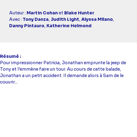
Casting
Auteur :
Martin Cohan
et
Blake Hunter
simba
Avec :
Tony Danza
,
Judith Light
,
Alyssa Milano
,
Danny Pintauro
,
Katherine Helmond
Résumé
Pour impressionner Patricia, Jonathan emprunte la jeep de
Tony et l'emmène faire un tour. Au cours de cette balade,
Jonathan a un petit accident. Il demande alors à Sam de le
couvrir...