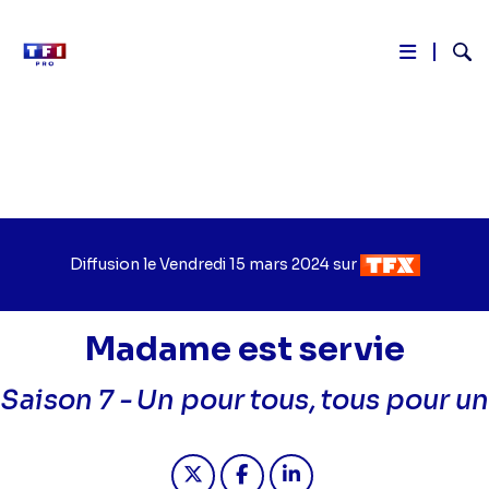
Reche
Aller
au
contenu
principal
Diffusion le
Jour
Vendredi 15 mars 2024
sur
Chaîne
de
de
diffusion
diffusion
Madame est servie
Saison 7 -
Un pour tous, tous pour un
Partager "2024-03-15 13:05 - Madam
Partager "2024-03-15 13:05 
Partager "2024-03-15 1