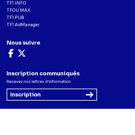
TF1 INFO
TFOU MAX
TF1 PUB
TF1 AdManager
Nous suivre
Nous
Nous
suivre
suivre
sur
sur
Facebook
X
Inscription communiqués
Recevez nos lettres d’information
Inscription
Menu
Mentions légales et CGU
Politique de confidentialité
Politique cookies
Préférences cookies
Accessibilité - Partiellement conforme
CGV