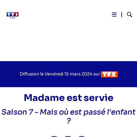
Reche
Aller
au
contenu
principal
Diffusion le
Jour
Vendredi 15 mars 2024
sur
Chaîne
de
de
diffusion
diffusion
Madame est servie
Saison 7 -
Mais où est passé l'enfant
?