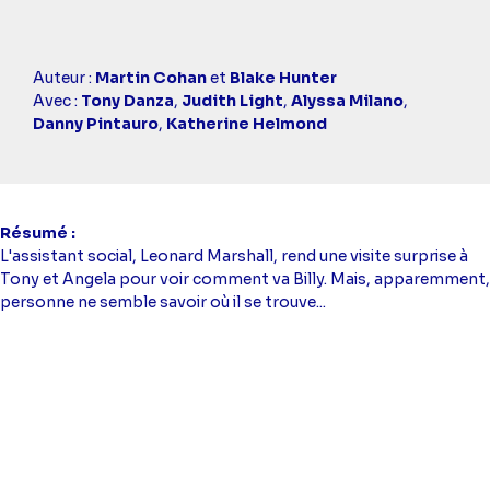
Casting
Auteur :
Martin Cohan
et
Blake Hunter
simba
Avec :
Tony Danza
,
Judith Light
,
Alyssa Milano
,
Danny Pintauro
,
Katherine Helmond
Résumé
L'assistant social, Leonard Marshall, rend une visite surprise à
Tony et Angela pour voir comment va Billy. Mais, apparemment,
personne ne semble savoir où il se trouve...