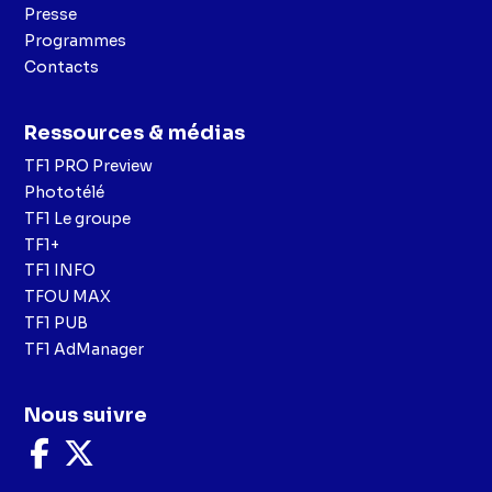
Presse
Programmes
Contacts
Ressources & médias
TF1 PRO Preview
Phototélé
TF1 Le groupe
TF1+
TF1 INFO
TFOU MAX
TF1 PUB
TF1 AdManager
Nous suivre
Nous
Nous
suivre
suivre