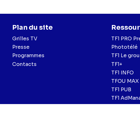
Plan du site
Ressour
Grilles TV
TF1 PRO Pr
Presse
Phototélé
Programmes
TF1 Le gro
Contacts
TF1+
TF1 INFO
TFOU MAX
TF1 PUB
TF1 AdMan
Menu
Mentions légales et CGU
Politique de confidentialité
Politiqu
CGV