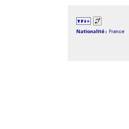
Sourds et ma
Nationalité
France