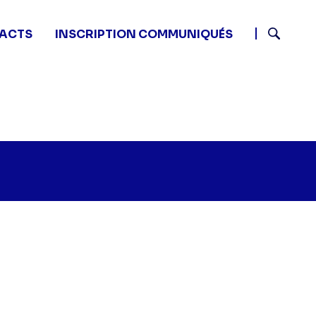
ACTS
INSCRIPTION COMMUNIQUÉS
Recherch
’Aventure Ultim - -" sur twitter
50 - L’Aventure Ultim - -" sur facebook
0 19:50 - L’Aventure Ultim - -" sur linkedin