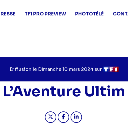
PRESSE
TF1 PRO PREVIEW
PHOTOTÉLÉ
CONT
Diffusion le
Jour
Dimanche 10 mars 2024
sur
Chaîne
de
de
diffusion
diffusion
L’Aventure Ultim
Partager "2024-03-10 19:50 - L
Partager "2024-03-10 19:
Partager "2024-03-1