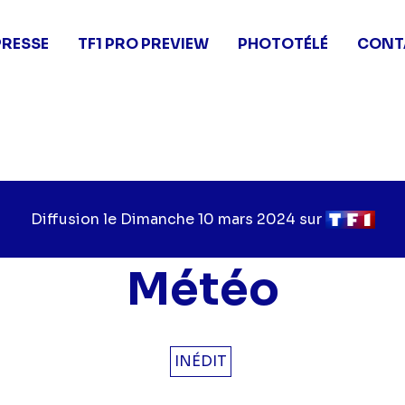
PRESSE
TF1 PRO PREVIEW
PHOTOTÉLÉ
CONT
Diffusion le
Jour
Dimanche 10 mars 2024
sur
Chaîne
de
de
diffusion
diffusion
Météo
INÉDIT