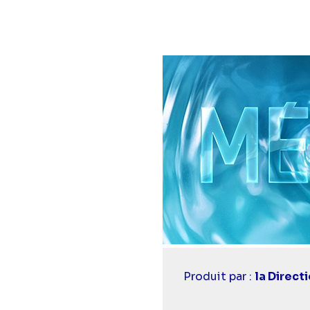
Casting
Produit par :
la Direct
simba