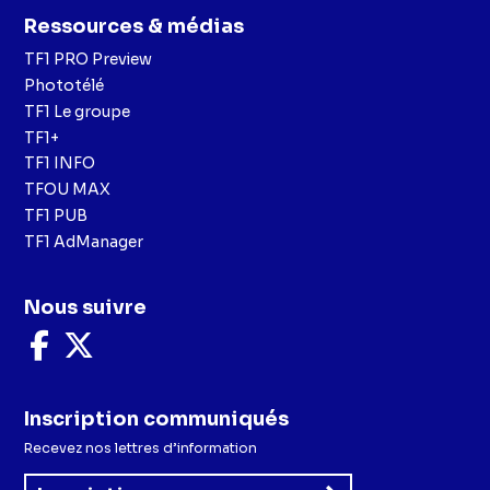
Ressources & médias
TF1 PRO Preview
Phototélé
TF1 Le groupe
TF1+
TF1 INFO
TFOU MAX
TF1 PUB
TF1 AdManager
Nous suivre
Nous
Nous
suivre
suivre
sur
sur
Facebook
X
Inscription communiqués
Recevez nos lettres d’information