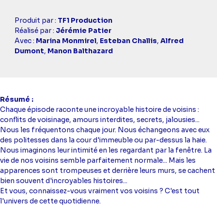
Casting
Produit par :
TF1 Production
simba
Réalisé par :
Jérémie Patier
Avec :
Marina Monmirel
,
Esteban Challis
,
Alfred
Dumont
,
Manon Balthazard
Résumé
Chaque épisode raconte une incroyable histoire de voisins :
conflits de voisinage, amours interdites, secrets, jalousies...
Nous les fréquentons chaque jour. Nous échangeons avec eux
des politesses dans la cour d'immeuble ou par-dessus la haie.
Nous imaginons leur intimité en les regardant par la fenêtre. La
vie de nos voisins semble parfaitement normale... Mais les
apparences sont trompeuses et derrière leurs murs, se cachent
bien souvent d'incroyables histoires...
Et vous, connaissez-vous vraiment vos voisins ? C'est tout
l'univers de cette quotidienne.