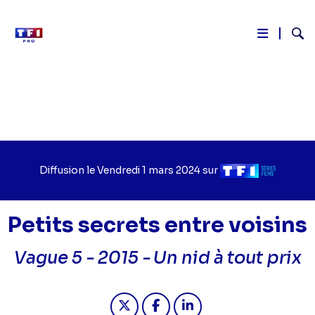
Reche
Aller
au
contenu
principal
Diffusion le
Jour
Vendredi 1 mars 2024
sur
Chaîne
de
de
diffusion
diffusion
Petits secrets entre voisins
Vague 5 - 2015 -
Un nid à tout prix
Partager "2024-03-01 07:45 - Petits 
Partager "2024-03-01 07:45 - 
Partager "2024-03-01 07