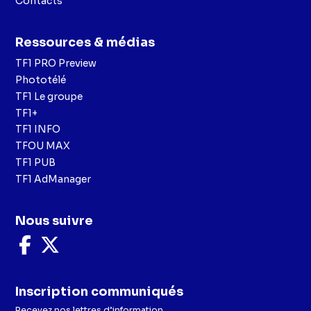
Contacts
Ressources & médias
TF1 PRO Preview
Phototélé
TF1 Le groupe
TF1+
TF1 INFO
TFOU MAX
TF1 PUB
TF1 AdManager
Nous suivre
Nous
Nous
suivre
suivre
sur
sur
Facebook
X
Inscription communiqués
Recevez nos lettres d’information