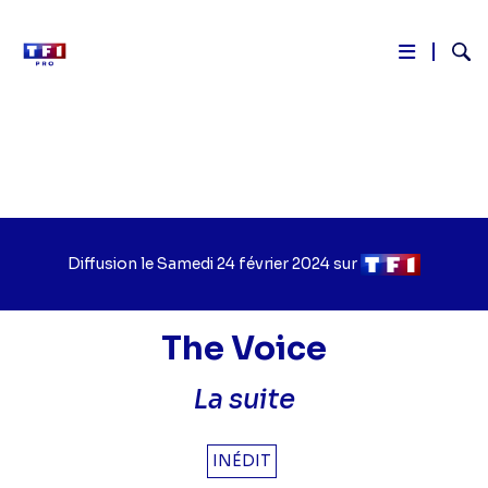
Reche
Aller
au
contenu
principal
Diffusion le
Jour
Samedi 24 février 2024
sur
Chaîne
de
de
diffusion
diffusion
The Voice
La suite
INÉDIT