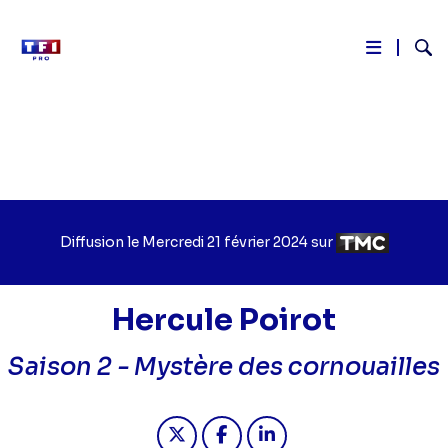
Reche
Aller
au
contenu
principal
Diffusion le
Jour
Mercredi 21 février 2024
sur
Chaîne
de
de
diffusion
diffusion
Hercule Poirot
Saison 2 -
Mystère des cornouailles
Partager "2024-02-21 14:05 - Hercul
Partager "2024-02-21 14:05 -
Partager "2024-02-21 1