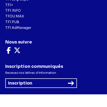
TF1+
TF1 INFO
TFOU MAX
TF1 PUB
TF1 AdManager
Nous suivre
Nous
Nous
suivre
suivre
sur
sur
Facebook
X
Inscription communiqués
Recevez nos lettres d’information
Inscription
Menu
Mentions légales et CGU
Politique de confidentialité
Politique cookies
Préférences cookies
Accessibilité - Partiellement conforme