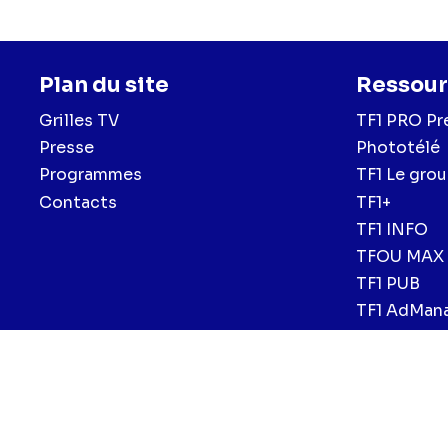
Plan du site
Ressour
Grilles TV
TF1 PRO Pr
Presse
Phototélé
Programmes
TF1 Le gro
Contacts
TF1+
TF1 INFO
TFOU MAX
TF1 PUB
TF1 AdMan
Menu
Mentions légales et CGU
Politique de confidentialité
Politiqu
CGV