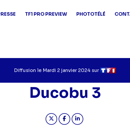
PRESSE
TF1 PRO PREVIEW
PHOTOTÉLÉ
CONT
Diffusion le
Jour
Mardi 2 janvier 2024
sur
Chaîne
de
de
diffusion
diffusion
Ducobu 3
Partager "2024-01-02 21:10 - 
Partager "2024-01-02 21
Partager "2024-01-0