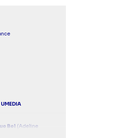
escription
urds et malentendants
ance
,
UMEDIA
ue Bel
(Adeline