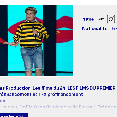
Audiod
So
Nationalité
Fr
lms Production
,
Les films du 24
,
LES FILMS DU PREMIER
réfinancement
et
TFX préfinancement
oun
atouche),
Emilie Caen
(Mademoiselle Rateau),
Frédériq
e
(Hervé Ducobu)