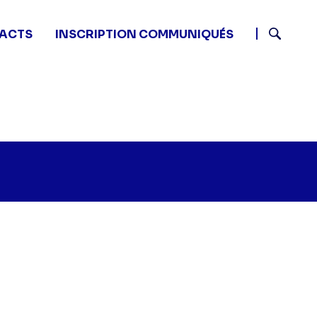
ACTS
INSCRIPTION COMMUNIQUÉS
Recherch
Ducobu 3 - Ducobu 3" sur twitter
:10 - Ducobu 3 - Ducobu 3" sur facebook
2 21:10 - Ducobu 3 - Ducobu 3" sur linkedin