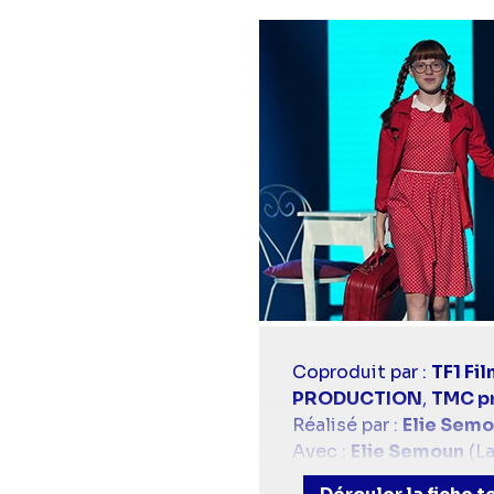
Casting
Coproduit par :
TF1 Fi
simba
PRODUCTION
,
TMC p
Réalisé par :
Elie Sem
Avec :
Elie Semoun
(L
Gratin),
Loïc Legendr