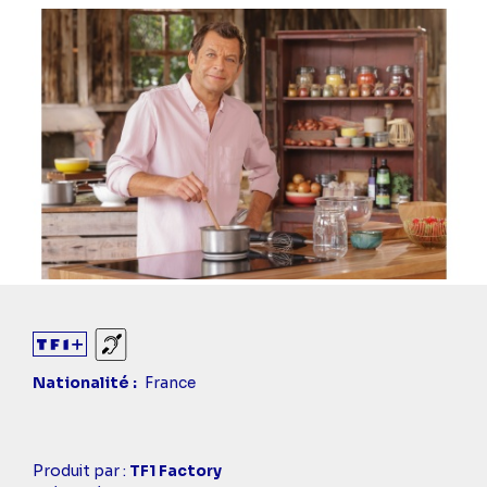
Sourds et malentendants
Nationalité
France
Casting
Produit par :
TF1 Factory