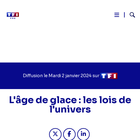
Reche
Aller
au
contenu
principal
Diffusion le
Jour
Mardi 2 janvier 2024
sur
Chaîne
de
de
diffusion
diffusion
L'âge de glace : les lois de
l'univers
Partager "2024-01-02 15:45 - L'âge de 
Partager "2024-01-02 15:45 - L'
Partager "2024-01-02 15: