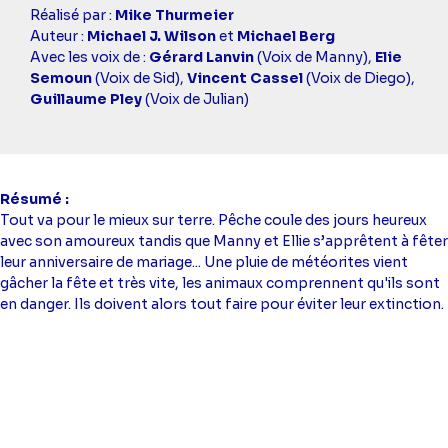
Casting
Réalisé par :
Mike Thurmeier
simba
Auteur :
Michael J. Wilson
et
Michael Berg
Avec les voix de :
Gérard Lanvin
(Voix de Manny),
Elie
Semoun
(Voix de Sid),
Vincent Cassel
(Voix de Diego),
Guillaume Pley
(Voix de Julian)
Résumé
Tout va pour le mieux sur terre. Pêche coule des jours heureux
avec son amoureux tandis que Manny et Ellie s’apprêtent à fêter
leur anniversaire de mariage... Une pluie de météorites vient
gâcher la fête et très vite, les animaux comprennent qu'ils sont
en danger. Ils doivent alors tout faire pour éviter leur extinction.