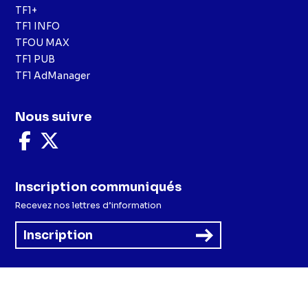
TF1+
TF1 INFO
TFOU MAX
TF1 PUB
TF1 AdManager
Nous suivre
Nous
Nous
suivre
suivre
sur
sur
Facebook
X
Inscription communiqués
Recevez nos lettres d’information
Inscription
Menu
Mentions légales et CGU
Politique de confidentialité
Politique cookies
Préférences cookies
Accessibilité - Partiellement conforme
CGV