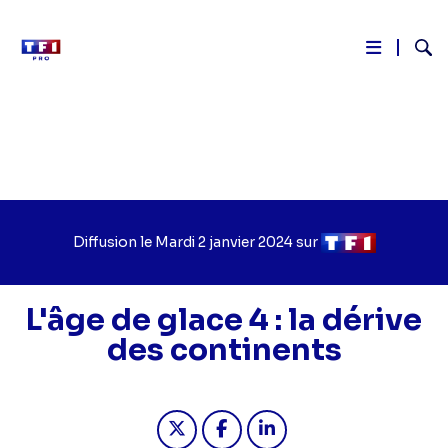
Reche
Aller
au
contenu
principal
Diffusion le
Jour
Mardi 2 janvier 2024
sur
Chaîne
de
de
diffusion
diffusion
L'âge de glace 4 : la dérive
des continents
Partager "2024-01-02 14:00 - L'âge de
Partager "2024-01-02 14:00 - L
Partager "2024-01-02 14