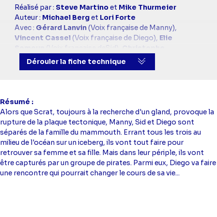
Casting
Réalisé par :
Steve Martino
et
Mike Thurmeier
simba
Auteur :
Michael Berg
et
Lori Forte
Avec :
Gérard Lanvin
(Voix française de Manny),
Vincent Cassel
(Voix française de Diego),
Elie
Semoun
(Voix française deSid),
Christophe
Dechavanne
(Voix française de Crash)
Dérouler la fiche technique
Résumé
Alors que Scrat, toujours à la recherche d'un gland, provoque la
rupture de la plaque tectonique, Manny, Sid et Diego sont
séparés de la famille du mammouth. Errant tous les trois au
milieu de l'océan sur un iceberg, ils vont tout faire pour
retrouver sa femme et sa fille. Mais dans leur périple, ils vont
être capturés par un groupe de pirates. Parmi eux, Diego va faire
une rencontre qui pourrait changer le cours de sa vie...