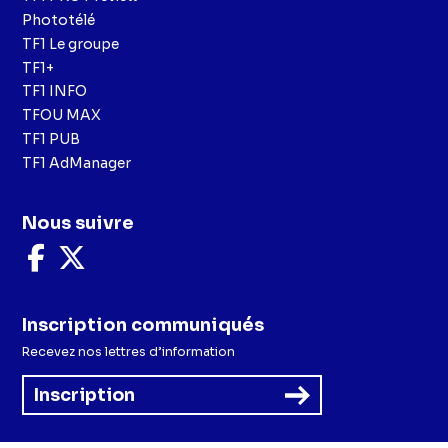
Phototélé
TF1 Le groupe
TF1+
TF1 INFO
TFOU MAX
TF1 PUB
TF1 AdManager
Nous suivre
Nous
Nous
suivre
suivre
sur
sur
Facebook
X
Inscription communiqués
Recevez nos lettres d’information
Inscription