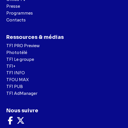
Presse
Programmes
Contacts
Ressources & médias
TF1 PRO Preview
Phototélé
TF1 Le groupe
TF1+
TF1 INFO
TFOU MAX
TF1 PUB
TF1 AdManager
Nous suivre
Nous
Nous
suivre
suivre