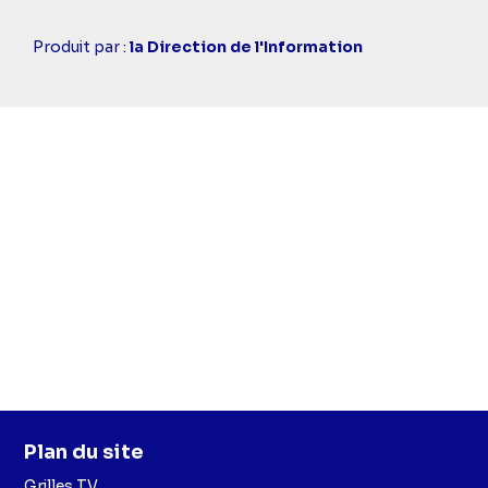
Casting
Produit par :
la Direction de l'Information
simba
Plan du site
Grilles TV