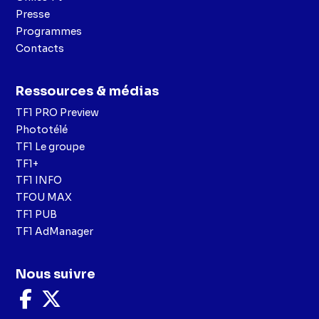
Presse
Programmes
Contacts
Ressources & médias
TF1 PRO Preview
Phototélé
TF1 Le groupe
TF1+
TF1 INFO
TFOU MAX
TF1 PUB
TF1 AdManager
Nous suivre
Nous
Nous
suivre
suivre