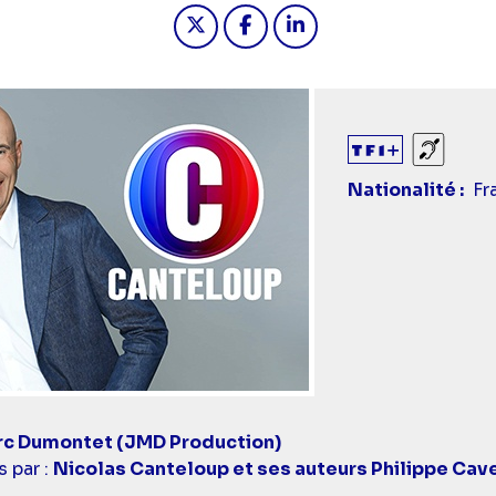
Partager "2023-11-22 21:00 - C
Partager "2023-11-22 21:
Partager "2023-11-2
Sourds
Nationalité
Fr
c Dumontet (JMD Production)
 par :
Nicolas Canteloup et ses auteurs Philippe Cave