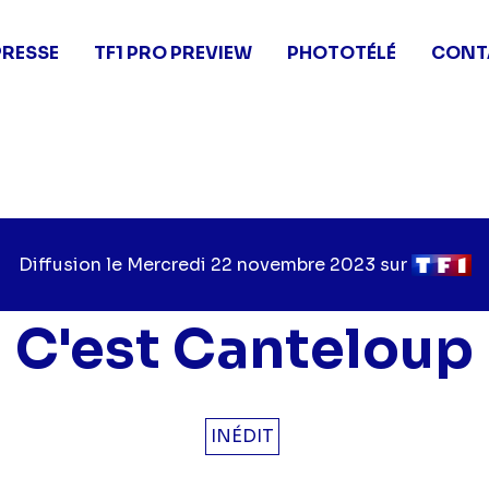
PRESSE
TF1 PRO PREVIEW
PHOTOTÉLÉ
CONT
Diffusion le
Jour
Mercredi 22 novembre 2023
sur
Chaîne
de
de
diffusion
diffusio
C'est Canteloup
INÉDIT