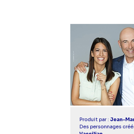
Casting
Produit par :
Jean-Mar
simba
Des personnages créés
Vassilian