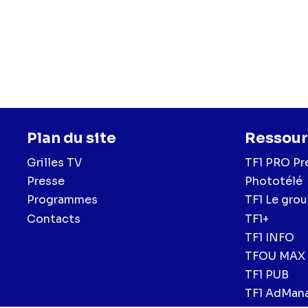
Plan du site
Ressour
Grilles TV
TF1 PRO Pr
Presse
Phototélé
Programmes
TF1 Le gro
Contacts
TF1+
TF1 INFO
TFOU MAX
TF1 PUB
TF1 AdMan