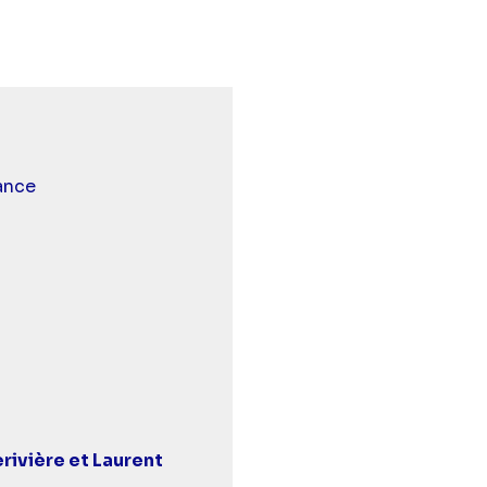
'est Canteloup - Episode 35" sur twitter
00 - C'est Canteloup - Episode 35" sur facebook
2 21:00 - C'est Canteloup - Episode 35" sur linkedin
 et malentendants
ance
rivière et Laurent