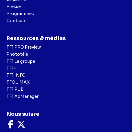
Presse
Programmes
Contacts
Ressources & médias
TF1 PRO Preview
Phototélé
TF1 Le groupe
TF1+
TF1 INFO
TFOU MAX
TF1 PUB
TF1 AdManager
Nous suivre
Nous
Nous
suivre
suivre