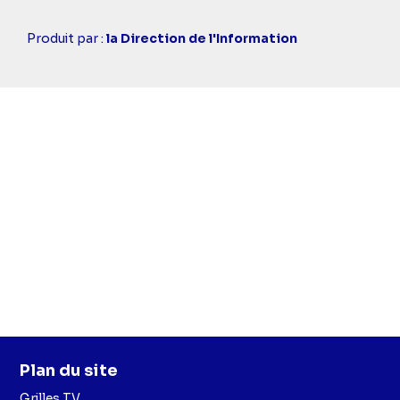
Casting
Produit par :
la Direction de l'Information
simba
Plan du site
Grilles TV