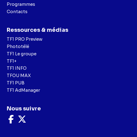
Programmes
Contacts
Ressources & médias
TF1 PRO Preview
Phototélé
TF1 Le groupe
TF1+
TF1 INFO
TFOU MAX
TF1 PUB
TF1 AdManager
Nous suivre
Nous
Nous
suivre
suivre
sur
sur