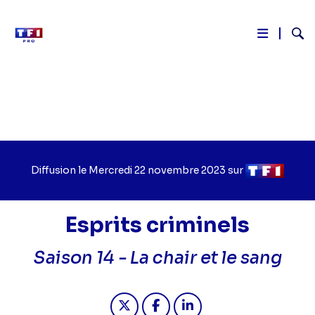
Reche
Aller
au
contenu
principal
Diffusion le
Jour
Mercredi 22 novembre 2023
sur
Chaîne
de
de
diffusion
diffusion
Esprits criminels
Saison 14 -
La chair et le sang
Partager "2023-11-22 00:30 - Esprits
Partager "2023-11-22 00:30 - 
Partager "2023-11-22 00