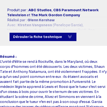
Casting
Produit par :
ABC Studios
,
CBS Paramount Network
simba
Television
et
The Mark Gordon Company
Réalisé par :
Glenn Kershaw
Avec :
Kirsten Vangsness
(Penelope Garcia),
Matthew Gray Gubler
(Docteur Spencer Reid),
Joe
Mantegna
(David Rossi),
Paget Brewster
(Emily
Dérouler la fiche technique
Prentiss),
Adam Rodriguez
(Luke Alvez)
Résumé
L’unité d’élite se rend à Rockville, dans le Maryland, où deux
corps d’hommes ont été découverts. Les deux victimes, Shaun
Tate et Anthony Nakamura, ont été violemment frappées. Il n’y
a qu’un seul point commun entre eux : ils étaient avocats et
avaient fait partie de la même promotion à l’université. Le
médecin légiste apprend à Lewis et Rossi que le tueur s’est servi
d’un ciseau à bois pour ouvrir le sternum de ses victimes. En
étudiant la scène de crime, Alvez et Simmons en viennent à la
conclusion que le tueur n’en est pas à son coup d’essai. Garcia
retrouve des images de vidéosurveillance montrant Nakamura