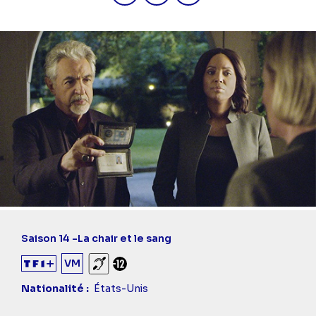
Saison 14 -
La chair et le sang
VM
Sourds et malentendants
Déconseillé aux -12 ans
Nationalité
États-Unis