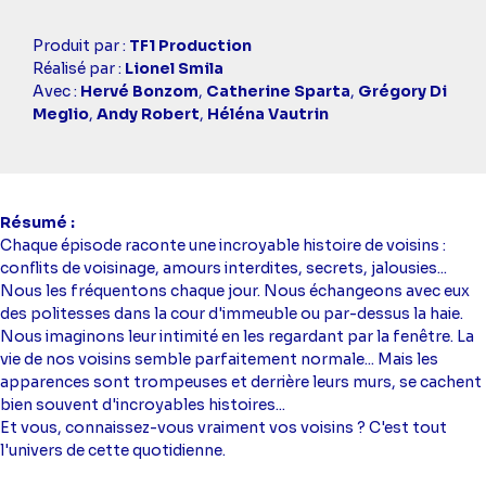
Casting
Produit par :
TF1 Production
simba
Réalisé par :
Lionel Smila
Avec :
Hervé Bonzom
,
Catherine Sparta
,
Grégory Di
Meglio
,
Andy Robert
,
Héléna Vautrin
Résumé
Chaque épisode raconte une incroyable histoire de voisins :
conflits de voisinage, amours interdites, secrets, jalousies...
Nous les fréquentons chaque jour. Nous échangeons avec eux
des politesses dans la cour d'immeuble ou par-dessus la haie.
Nous imaginons leur intimité en les regardant par la fenêtre. La
vie de nos voisins semble parfaitement normale... Mais les
apparences sont trompeuses et derrière leurs murs, se cachent
bien souvent d'incroyables histoires...
Et vous, connaissez-vous vraiment vos voisins ? C'est tout
l'univers de cette quotidienne.