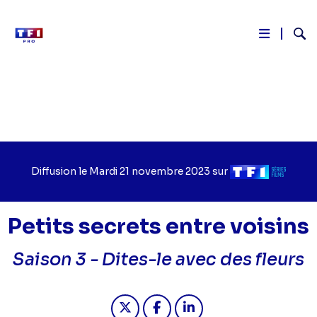
Reche
Aller
au
contenu
principal
Diffusion le
Jour
Mardi 21 novembre 2023
sur
Chaîne
de
de
diffusion
diffusion
Petits secrets entre voisins
Saison 3 -
Dites-le avec des fleurs
Partager "2023-11-21 11:15 - Petits s
Partager "2023-11-21 11:15 - P
Partager "2023-11-21 11: