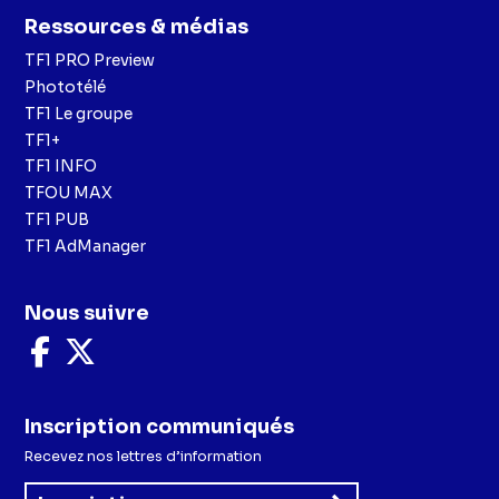
Ressources & médias
TF1 PRO Preview
Phototélé
TF1 Le groupe
TF1+
TF1 INFO
TFOU MAX
TF1 PUB
TF1 AdManager
Nous suivre
Nous
Nous
suivre
suivre
sur
sur
Facebook
X
Inscription communiqués
Recevez nos lettres d’information