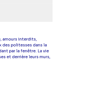
s
,
Bertrand Nadler
, amours interdits,
x des politesses dans la
nt par la fenêtre. La vie
s et derrière leurs murs,