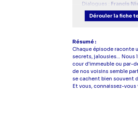
Dialogues :
Francis Ni
Scénario, adaptation e
Dérouler la fiche 
Avec :
Chloé Espinas
Résumé
Chaque épisode raconte une
secrets, jalousies... Nou
cour d'immeuble ou par-des
de nos voisins semble par
se cachent bien souvent d'
Et vous, connaissez-vous 