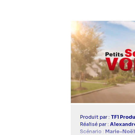
Casting
Produit par :
TF1 Produ
simba
Réalisé par :
Alexandr
Scénario :
Marie-Noëll