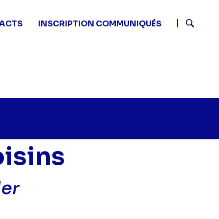
ACTS
INSCRIPTION COMMUNIQUÉS
Recherch
oisins
der
etits secrets entre voisins - Episode 3" sur twitter
30 - Petits secrets entre voisins - Episode 3" sur faceb
1 07:30 - Petits secrets entre voisins - Episode 3" sur l