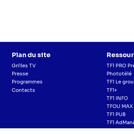
Plan du site
Ressour
Grilles TV
TF1 PRO Pr
Presse
Phototélé
Programmes
TF1 Le gro
Contacts
TF1+
TF1 INFO
TFOU MAX
TF1 PUB
TF1 AdMan