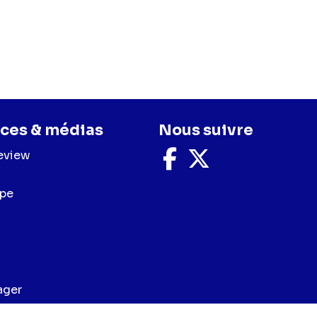
ces & médias
Nous suivre
eview
Nous
Nous
suivre
suivre
sur
sur
upe
Facebook
X
ager