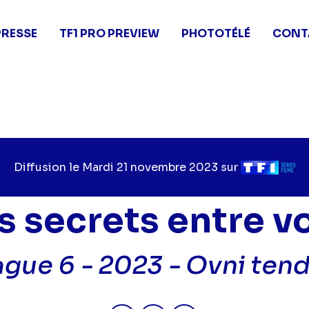
PRESSE
TF1 PRO PREVIEW
PHOTOTÉLÉ
CONT
Diffusion le
Jour
Mardi 21 novembre 2023
sur
Chaîne
de
de
diffusion
diffusion
s secrets entre v
gue 6 - 2023 -
Ovni ten
Partager "2023-11-21 07:30 - P
Partager "2023-11-21 07:
Partager "2023-11-2