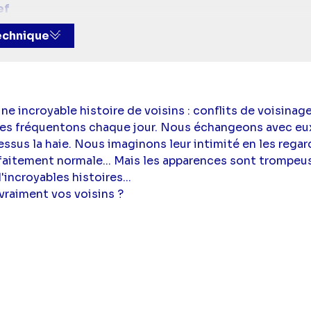
ef
t dialogues :
Marie-Noëlle Beck de Saint Jore
technique
se
,
Cyril Damet
,
Marie-Ange Chapel
,
Gabriel des Bosc
 incroyable histoire de voisins : conflits de voisinage
s les fréquentons chaque jour. Nous échangeons avec eu
sus la haie. Nous imaginons leur intimité en les regarda
faitement normale... Mais les apparences sont trompeuse
incroyables histoires...
vraiment vos voisins ?