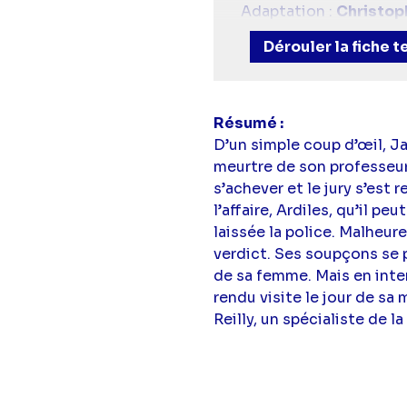
Adaptation :
Christop
Avec :
Simon Baker
(Pa
Dérouler la fiche 
Yeoman
(Wayne Rigsb
Résumé
D’un simple coup d’œil, Ja
meurtre de son professeur
s’achever et le jury s’est 
l’affaire, Ardiles, qu’il pe
laissée la police. Malheur
verdict. Ses soupçons se po
de sa femme. Mais en inte
rendu visite le jour de sa
Reilly, un spécialiste de la