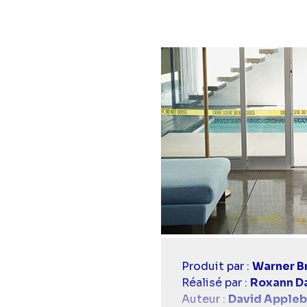
Casting
Produit par :
Warner Br
simba
Réalisé par :
Roxann D
Auteur :
David Apple