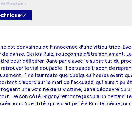
he Sagniez
trick Jane),
Robin Tunney
(Teresa Lisbon),
Tim Kang
(K
technique
y),
Amanda Righetti
(Grace Van Pelt)
ne est convaincu de l’innocence d’une viticultrice, Eve
 de danse, Carlos Ruiz, soupçonné d’être son amant. Le 
retiré pour délibérer. Jane parie avec le substitut du pr
ut retrouver le vrai coupable. Il persuade Lisbon de repren
eusement, il ne leur reste que quelques heures avant que
rtent d’abord sur le mari de l’accusée, qui aurait pu êt
rrogeant une voisine de la victime, Jane découvre qu’u
 mort. De son côté, Rigsby remonte jusqu’à un certain Te
 création d’identité, qui aurait parlé à Ruiz le même jour.