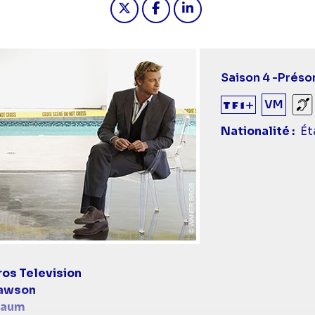
Saison 4 -
Préso
VM
So
Nationalité
Ét
os Television
awson
baum