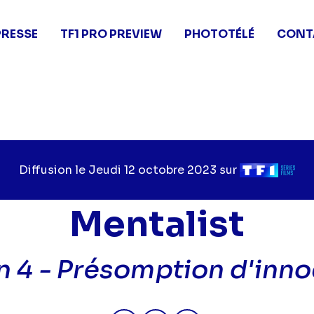
PRESSE
TF1 PRO PREVIEW
PHOTOTÉLÉ
CONT
Diffusion le
Jour
Jeudi 12 octobre 2023
sur
Chaîne
de
de
diffusion
diffusion
Mentalist
n 4 -
Présomption d'inn
Partager "2023-10-12 20:05 - 
Partager "2023-10-12 20
Partager "2023-10-