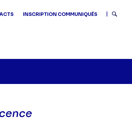
ACTS
INSCRIPTION COMMUNIQUÉS
Recherch
ocence
Mentalist - Présomption d'innocence" sur twitter
:05 - Mentalist - Présomption d'innocence" sur facebo
12 20:05 - Mentalist - Présomption d'innocence" sur li