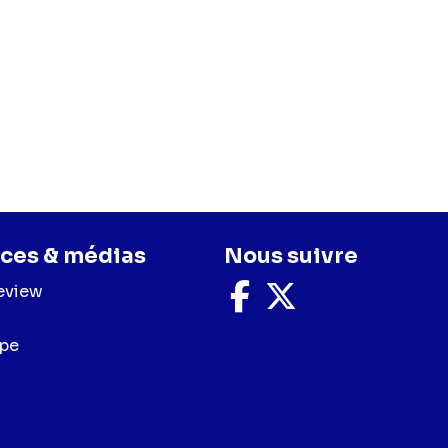
ces & médias
Nous suivre
eview
Nous
Nous
suivre
suivre
sur
sur
upe
Facebook
X