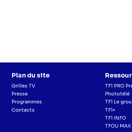
Plan du site
Ressour
Grilles TV
TF1 PRO Pr
Presse
Phototélé
Programmes
TF1 Le gro
Contacts
TF1+
TF1 INFO
TFOU MAX