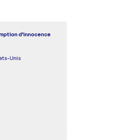
mption d'innocence
urds et malentendants
ats-Unis