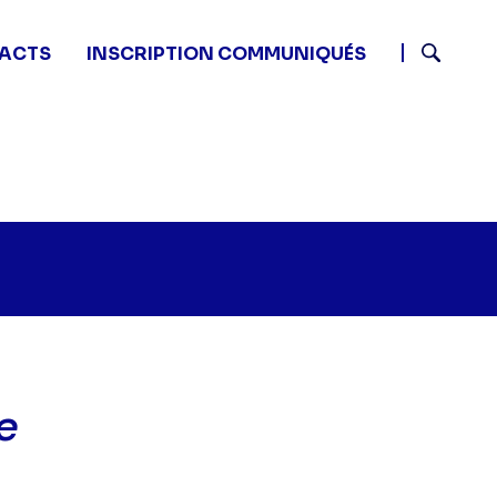
ACTS
INSCRIPTION COMMUNIQUÉS
Recherch
e
rop Dead Diva - Au nom du père" sur twitter
45 - Drop Dead Diva - Au nom du père" sur facebook
2 15:45 - Drop Dead Diva - Au nom du père" sur linkedi