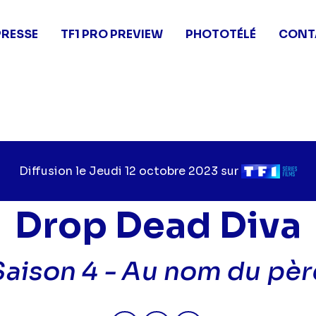
PRESSE
TF1 PRO PREVIEW
PHOTOTÉLÉ
CONT
Diffusion le
Jour
Jeudi 12 octobre 2023
sur
Chaîne
de
de
diffusion
diffusion
Drop Dead Diva
Saison 4 -
Au nom du pèr
Partager "2023-10-12 15:45 - D
Partager "2023-10-12 15:
Partager "2023-10-1