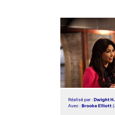
Casting
Réalisé par :
Dwight H. 
simba
Avec :
Brooke Elliott
(