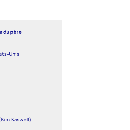
m du père
urds et malentendants
ats-Unis
(Kim Kaswell)