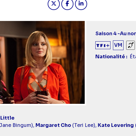
Saison 4 -
Au no
VM
So
Nationalité
Ét
Little
Jane Bingum),
Margaret Cho
(Teri Lee),
Kate Levering