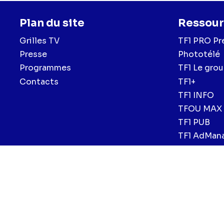
Plan du site
Ressour
Grilles TV
TF1 PRO Pr
Presse
Phototélé
Programmes
TF1 Le gro
Contacts
TF1+
TF1 INFO
TFOU MAX
TF1 PUB
TF1 AdMan
Menu
Mentions légales et CGU
Politique de confidentialité
Politiqu
CGV