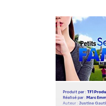
Casting
Produit par :
TF1 Produ
simba
Réalisé par :
Marc Em
Auteur :
Justine Gauti