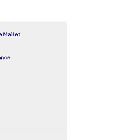
e Mallet
 et malentendants
ance