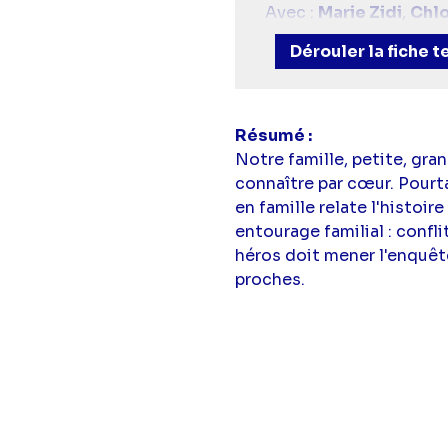
Avec :
Marie Zidi
,
Chlo
Verissimo
Dérouler la fiche 
Résumé
Notre famille, petite, gr
connaître par cœur. Pourt
en famille relate l'histoir
entourage familial : confl
héros doit mener l'enquête
proches.