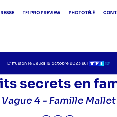
PRESSE
TF1 PRO PREVIEW
PHOTOTÉLÉ
CONT
Diffusion le
Jour
Jeudi 12 octobre 2023
sur
Chaîne
de
de
diffusion
diffusion
its secrets en fam
Vague 4 -
Famille Mallet
Partager "2023-10-12 09:10 - Pe
Partager "2023-10-12 09:1
Partager "2023-10-1