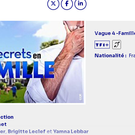
Vague 4 -
Famill
Sourds
Nationalité
Fr
ction
met
er
,
Brigitte Leclef
et
Yamna Lebbar