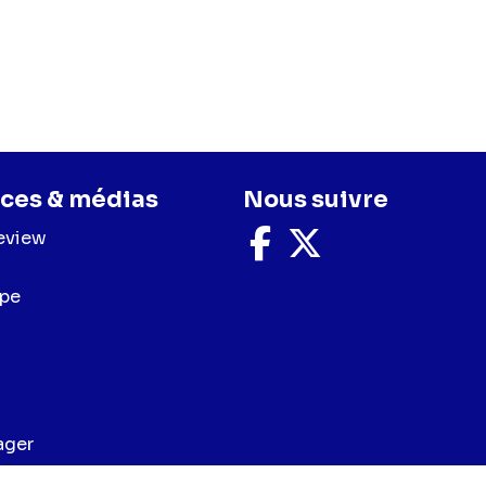
ces & médias
Nous suivre
eview
Nous
Nous
suivre
suivre
sur
sur
upe
Facebook
X
ager