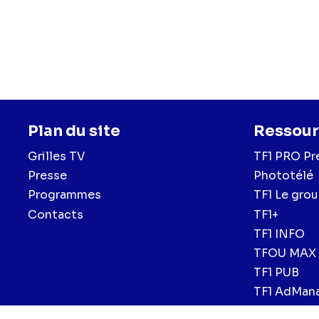
Plan du site
Ressour
Grilles TV
TF1 PRO Pr
Presse
Phototélé
Programmes
TF1 Le gro
Contacts
TF1+
TF1 INFO
TFOU MAX
TF1 PUB
TF1 AdMan