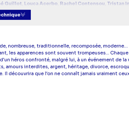
é Guillot
,
Louca Acerbo
,
Rachel Contensou
,
Tristan I
technique
ande, nombreuse, traditionnelle, recomposée, moderne…
ant, les apparences sont souvent trompeuses... Chaque
e d'un héros confronté, malgré lui, à un événement de la 
its, amours interdites, argent, héritage, divorce, escroq
. Il découvrira que l'on ne connaît jamais vraiment ceux