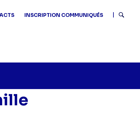
ACTS
INSCRIPTION COMMUNIQUÉS
Recherch
ille
tits secrets en famille - Famille Mallet" sur twitter
0 - Petits secrets en famille - Famille Mallet" sur fac
2 09:10 - Petits secrets en famille - Famille Mallet" sur