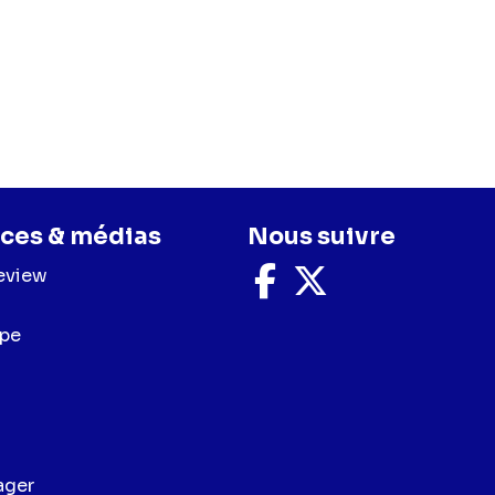
ces & médias
Nous suivre
eview
Nous
Nous
suivre
suivre
sur
sur
upe
Facebook
X
ager