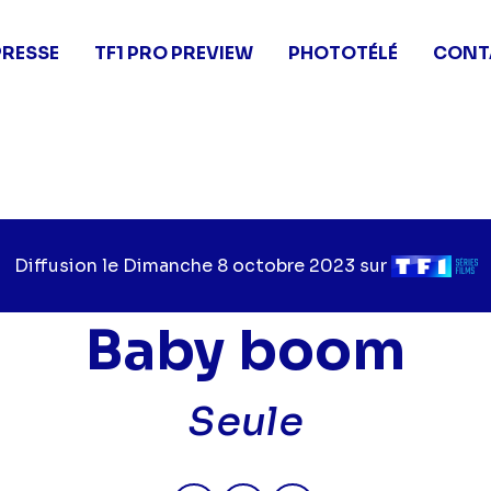
PRESSE
TF1 PRO PREVIEW
PHOTOTÉLÉ
CONT
Diffusion le
Jour
Dimanche 8 octobre 2023
sur
Chaîne
de
de
diffusion
diffusion
Baby boom
Seule
Partager "2023-10-08 21:00 - 
Partager "2023-10-08 21
Partager "2023-10-