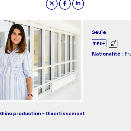
Seule
Sourds
Nationalité
Fr
hine production – Divertissement