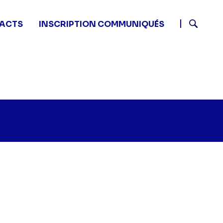
ACTS
INSCRIPTION COMMUNIQUÉS
Recherch
Baby boom - Seule" sur twitter
:00 - Baby boom - Seule" sur facebook
08 21:00 - Baby boom - Seule" sur linkedin