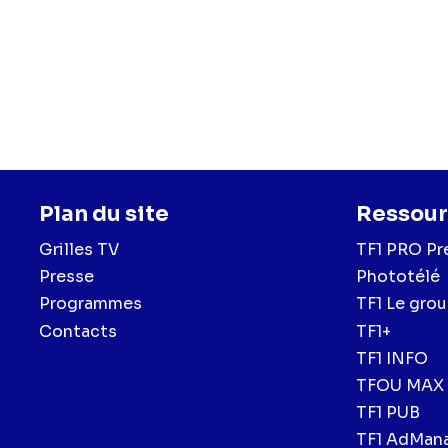
Plan du site
Ressour
Grilles TV
TF1 PRO Pr
Presse
Phototélé
Programmes
TF1 Le gro
Contacts
TF1+
TF1 INFO
TFOU MAX
TF1 PUB
TF1 AdMan