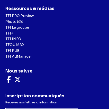
Ressources & médias
TF1 PRO Preview
Phototélé
TF1 Le groupe
TF1+
TF1 INFO
TFOU MAX
TF1 PUB
TF1 AdManager
Nous suivre
Nous
Nous
suivre
suivre
sur
sur
Facebook
X
Inscription communiqués
Recevez nos lettres d’information