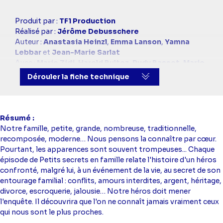
Casting
Produit par :
TF1 Production
simba
Réalisé par :
Jérôme Debusschere
Auteur :
Anastasia Heinzl
,
Emma Lanson
,
Yamna
Lebbar
et
Jean-Marie Sarlat
Avec :
Marie Zidi
,
Harold Bultez
,
Rudy Basset
,
Marie
Cornillon
,
Rémi Giordan
Dérouler la fiche technique
Résumé
Notre famille, petite, grande, nombreuse, traditionnelle,
recomposée, moderne… Nous pensons la connaître par cœur.
Pourtant, les apparences sont souvent trompeuses... Chaque
épisode de Petits secrets en famille relate l'histoire d'un héros
confronté, malgré lui, à un événement de la vie, au secret de son
entourage familial : conflits, amours interdites, argent, héritage,
divorce, escroquerie, jalousie… Notre héros doit mener
l'enquête. Il découvrira que l'on ne connaît jamais vraiment ceux
qui nous sont le plus proches.