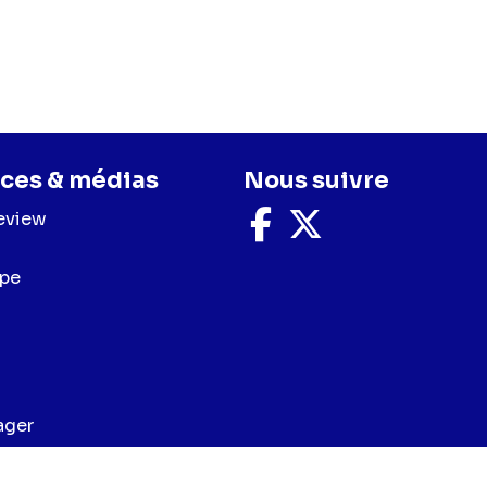
ces & médias
Nous suivre
eview
Nous
Nous
suivre
suivre
sur
sur
upe
Facebook
X
ager