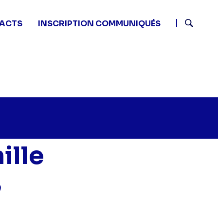
ACTS
INSCRIPTION COMMUNIQUÉS
Recherch
ille
o
tits secrets en famille - Famille Robico" sur twitter
5 - Petits secrets en famille - Famille Robico" sur fac
7 12:15 - Petits secrets en famille - Famille Robico" sur