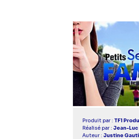
Casting
Produit par :
TF1 Produ
simba
Réalisé par :
Jean-Luc
Auteur :
Justine Gauti