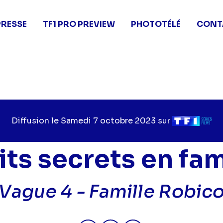
PRESSE
TF1 PRO PREVIEW
PHOTOTÉLÉ
CONT
Diffusion le
Jour
Samedi 7 octobre 2023
sur
Chaîne
de
de
diffusion
diffusion
its secrets en fam
Vague 4 -
Famille Robic
Partager "2023-10-07 12:15 - Pe
Partager "2023-10-07 12:1
Partager "2023-10-0