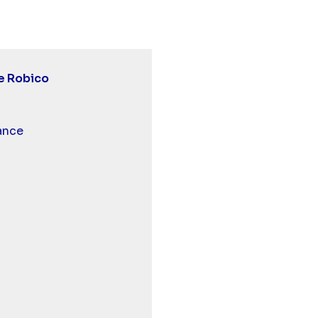
e Robico
 et malentendants
ance