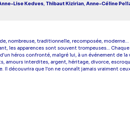
Anne-Lise Kedves
,
Thibaut Kizirian
,
Anne-Céline Pella
ande, nombreuse, traditionnelle, recomposée, moderne…
ant, les apparences sont souvent trompeuses... Chaque
e d'un héros confronté, malgré lui, à un événement de la 
its, amours interdites, argent, héritage, divorce, escroq
. Il découvrira que l'on ne connaît jamais vraiment ceux