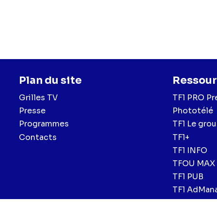
Plan du site
Ressour
Grilles TV
TF1 PRO Pr
Presse
Phototélé
Programmes
TF1 Le gro
Contacts
TF1+
TF1 INFO
TFOU MAX
TF1 PUB
TF1 AdMan