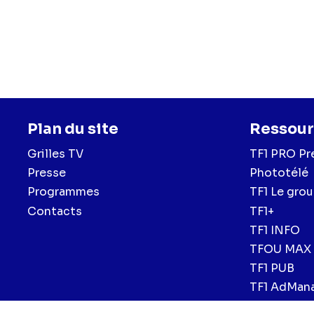
Plan du site
Ressour
Grilles TV
TF1 PRO Pr
Presse
Phototélé
Programmes
TF1 Le gro
Contacts
TF1+
TF1 INFO
TFOU MAX
TF1 PUB
TF1 AdMan