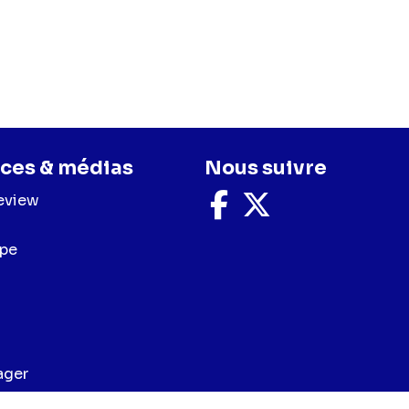
ces & médias
Nous suivre
eview
Nous
Nous
suivre
suivre
sur
sur
upe
Facebook
X
ager