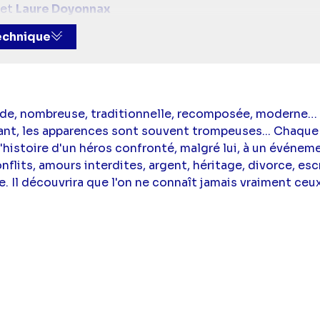
et
Laure Doyonnax
t dialogues :
Cécile Nicouleaud
technique
t
,
Julien Massetti
,
Brigitte Masure
,
Maimouna Ba
,
Ste
ande, nombreuse, traditionnelle, recomposée, moderne…
ant, les apparences sont souvent trompeuses... Chaque
l'histoire d'un héros confronté, malgré lui, à un événeme
onflits, amours interdites, argent, héritage, divorce, es
. Il découvrira que l'on ne connaît jamais vraiment ceux