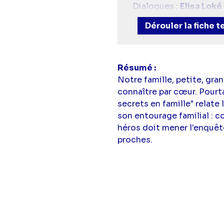
Dialogues :
Elisa Loké
Scénario, adaptation e
Dérouler la fiche 
Avec :
Margaux Wicar
Résumé
Notre famille, petite, gr
connaître par cœur. Pourt
secrets en famille" relate 
son entourage familial : c
héros doit mener l'enquête
proches.