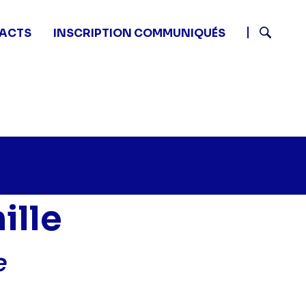
ACTS
INSCRIPTION COMMUNIQUÉS
Recherch
ille
e
etits secrets en famille - Famille Perouze" sur twitter
05 - Petits secrets en famille - Famille Perouze" sur f
7 10:05 - Petits secrets en famille - Famille Perouze" s