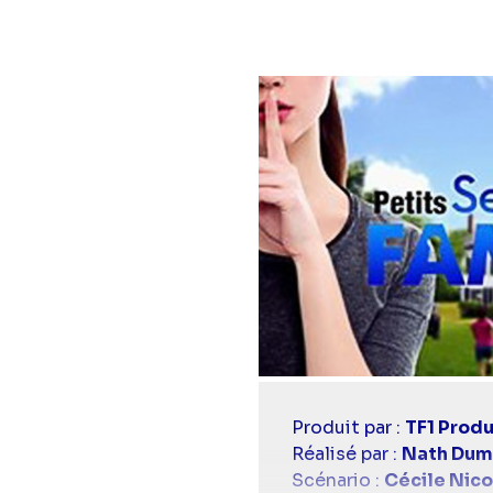
Casting
Produit par :
TF1 Produ
simba
Réalisé par :
Nath Dum
Scénario :
Cécile Nic