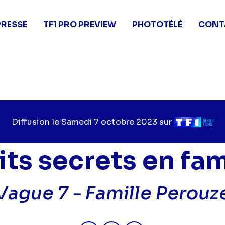
PRESSE
TF1 PRO PREVIEW
PHOTOTÉLÉ
CONT
Diffusion le
Jour
Samedi 7 octobre 2023
sur
Chaîne
de
de
diffusion
diffusion
its secrets en fam
Vague 7 -
Famille Perouz
Partager "2023-10-07 10:05 - P
Partager "2023-10-07 10:
Partager "2023-10-0