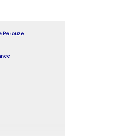
e Perouze
 et malentendants
ance