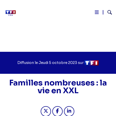
Reche
Aller
au
contenu
principal
Diffusion le
Jour
Jeudi 5 octobre 2023
sur
Chaîne
de
de
diffusion
diffusion
Familles nombreuses : la
vie en XXL
Partager "2023-10-05 17:30 - Famill
Partager "2023-10-05 17:30 -
Partager "2023-10-05 1