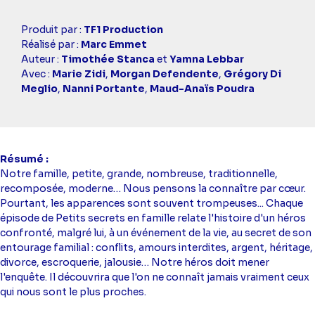
Casting
Produit par :
TF1 Production
simba
Réalisé par :
Marc Emmet
Auteur :
Timothée Stanca
et
Yamna Lebbar
Avec :
Marie Zidi
,
Morgan Defendente
,
Grégory Di
Meglio
,
Nanni Portante
,
Maud-Anaïs Poudra
Résumé
Notre famille, petite, grande, nombreuse, traditionnelle,
recomposée, moderne… Nous pensons la connaître par cœur.
Pourtant, les apparences sont souvent trompeuses... Chaque
épisode de Petits secrets en famille relate l'histoire d'un héros
confronté, malgré lui, à un événement de la vie, au secret de son
entourage familial : conflits, amours interdites, argent, héritage,
divorce, escroquerie, jalousie… Notre héros doit mener
l'enquête. Il découvrira que l'on ne connaît jamais vraiment ceux
qui nous sont le plus proches.