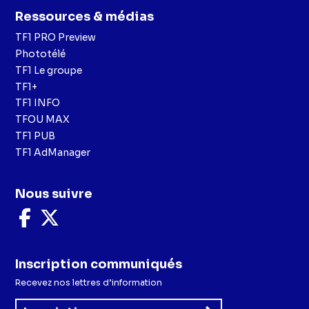
Ressources & médias
TF1 PRO Preview
Phototélé
TF1 Le groupe
TF1+
TF1 INFO
TFOU MAX
TF1 PUB
TF1 AdManager
Nous suivre
Nous
Nous
suivre
suivre
sur
sur
Facebook
X
Inscription communiqués
Recevez nos lettres d’information