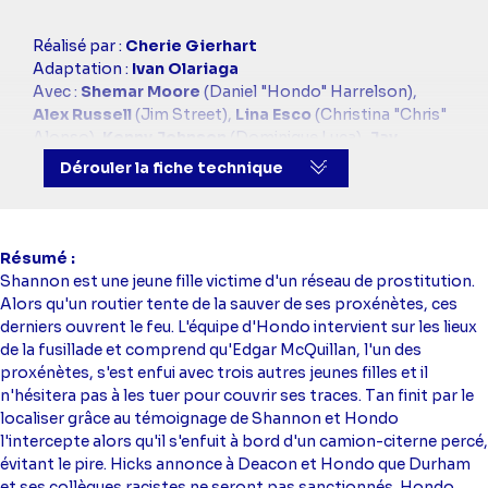
Casting
Réalisé par :
Cherie Gierhart
simba
Adaptation :
Ivan Olariaga
Avec :
Shemar Moore
(Daniel "Hondo" Harrelson),
Alex Russell
(Jim Street),
Lina Esco
(Christina "Chris"
Alonso),
Kenny Johnson
(Dominique Luca),
Jay
Harrington
(David "Deacon" Kay),
David Lim
(Victor
Dérouler la fiche technique
Tan)
Directeur artistique :
Nathanel Alimi
Résumé
Shannon est une jeune fille victime d'un réseau de prostitution.
Alors qu'un routier tente de la sauver de ses proxénètes, ces
derniers ouvrent le feu. L'équipe d'Hondo intervient sur les lieux
de la fusillade et comprend qu'Edgar McQuillan, l'un des
proxénètes, s'est enfui avec trois autres jeunes filles et il
n'hésitera pas à les tuer pour couvrir ses traces. Tan finit par le
localiser grâce au témoignage de Shannon et Hondo
l'intercepte alors qu'il s'enfuit à bord d'un camion-citerne percé,
évitant le pire. Hicks annonce à Deacon et Hondo que Durham
et ses collègues racistes ne seront pas sanctionnés. Hondo