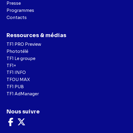
Presse
Programmes
Contacts
Ressources & médias
TF1 PRO Preview
Phototélé
TF1 Le groupe
TF1+
TF1 INFO
TFOU MAX
TF1 PUB
TF1 AdManager
Nous suivre
Nous
Nous
suivre
suivre