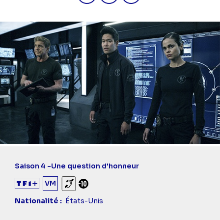
Saison 4 -
Une question d'honneur
VM
Sourds et malentendants
Déconseillé aux -10 ans
Nationalité
États-Unis