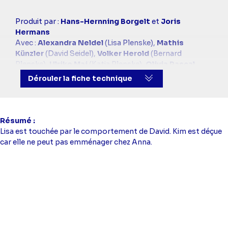
Casting
Produit par :
Hans-Hernning Borgelt
et
Joris
simba
Hermans
Avec :
Alexandra Neldel
(Lisa Plenske),
Mathis
Künzler
(David Seidel),
Volker Herold
(Bernard
Plenske),
Ulrike Mai
(Katia Plenske),
Olivia Pascal
(Laura Seidel),
Wilhelm Manske
(Frédéric Seidel),
Dérouler la fiche technique
Oliver Bokern
(Julien Decker)
Résumé
Lisa est touchée par le comportement de David. Kim est déçue
car elle ne peut pas emménager chez Anna.