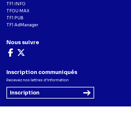
TF1 INFO
TFOU MAX
TF1 PUB
TF1 AdManager
Nous suivre
Nous
Nous
suivre
suivre
sur
sur
Facebook
X
Inscription communiqués
Recevez nos lettres d’information
Inscription
Menu
Mentions légales et CGU
Politique de confidentialité
Politique cookies
Préférences cookies
Accessibilité - Partiellement conforme
CGV