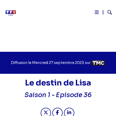
Reche
Aller
au
contenu
principal
Diffusion le
Jour
Mercredi 27 septembre 2023
sur
Chaîne
de
de
diffusion
diffusion
Le destin de Lisa
Saison 1 -
Episode 36
Partager "2023-09-27 07:25 - Le des
Partager "2023-09-27 07:25 -
Partager "2023-09-27 0