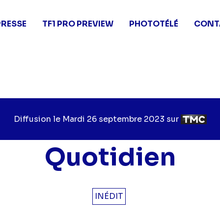
PRESSE
TF1 PRO PREVIEW
PHOTOTÉLÉ
CONT
Diffusion le
Jour
Mardi 26 septembre 2023
sur
Chaîne
de
de
diffusion
diffusion
Quotidien
INÉDIT