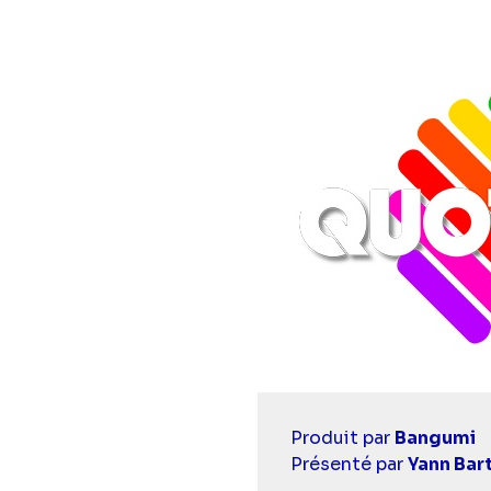
Casting
Produit par
Bangumi
simba
Présenté par
Yann Bar