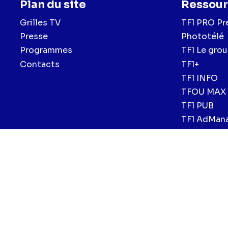
Plan du site
Ressour
Grilles TV
TF1 PRO Pr
Presse
Phototélé
Programmes
TF1 Le gro
Contacts
TF1+
TF1 INFO
TFOU MAX
TF1 PUB
TF1 AdMan
Menu
Mentions légales et CGU
Politique de confidentialité
Politiqu
CGV