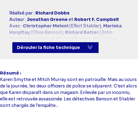
Casting
Réalisé par :
Richard Dobbs
simba
Auteur :
Jonathan Greene
et
Robert F. Campbell
Avec :
Christopher Meloni
(Elliot Stabler),
Mariska
Hargitay
(Olivia Benson),
Richard Belzer
(John
Munch),
Dann Florek
(Donald Cragen),
B.D. Wong
(George Huang)
Dérouler la fiche technique
Résumé
Karen Smythe et Mitch Murray sont en patrouille. Mais au cours
de la journée, les deux officiers de police se séparent. C'est alors
que Karen disparaît dans un magasin. Enlevée par un inconnu,
elle est retrouvée assassinée. Les détectives Benson et Stabler
sont chargés de l'enquête...