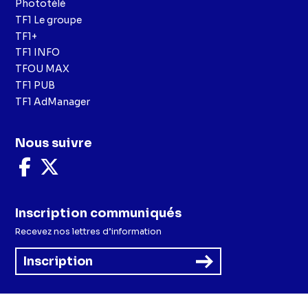
Phototélé
TF1 Le groupe
TF1+
TF1 INFO
TFOU MAX
TF1 PUB
TF1 AdManager
Nous suivre
Nous
Nous
suivre
suivre
sur
sur
Facebook
X
Inscription communiqués
Recevez nos lettres d’information
Inscription