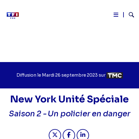
Reche
Aller
au
contenu
principal
Diffusion le
Jour
Mardi 26 septembre 2023
sur
Chaîne
de
de
diffusion
diffusion
New York Unité Spéciale
Saison 2 -
Un policier en danger
Partager "2023-09-26 13:55 - New Yo
Partager "2023-09-26 13:55 -
Partager "2023-09-26 1