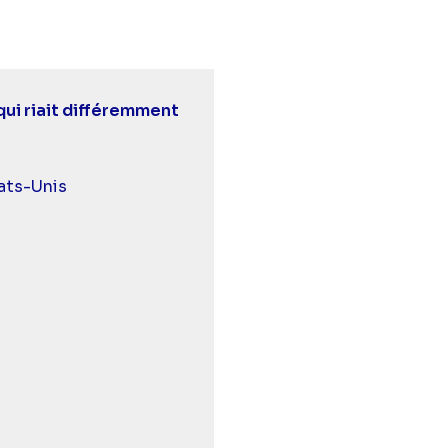
qui riait différemment
urds et malentendants
ats-Unis