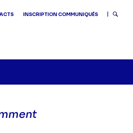
ACTS
INSCRIPTION COMMUNIQUÉS
Recherch
remment
riends - Celui qui riait différemment" sur twitter
00 - Friends - Celui qui riait différemment" sur facebo
6 12:00 - Friends - Celui qui riait différemment" sur li