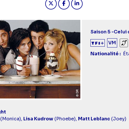
Saison 5 -
Celui 
VM
So
Nationalité
Ét
ght
(Monica),
Lisa Kudrow
(Phoebe),
Matt Leblanc
(Joey)