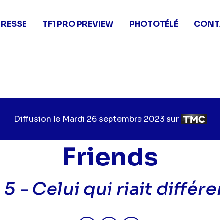
PRESSE
TF1 PRO PREVIEW
PHOTOTÉLÉ
CONT
Diffusion le
Jour
Mardi 26 septembre 2023
sur
Chaîne
de
de
diffusion
diffusion
Friends
 5 -
Celui qui riait diffé
Partager "2023-09-26 12:00 - F
Partager "2023-09-26 12:
Partager "2023-09-2